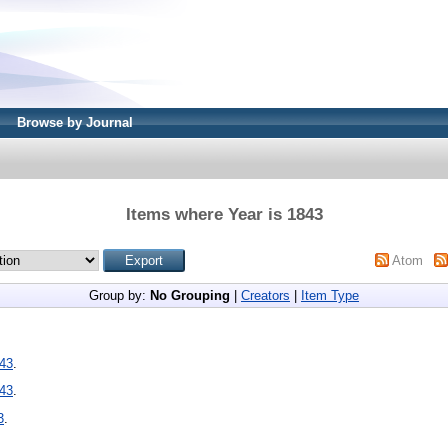
Browse by Journal
Items where Year is 1843
Atom
Group by:
No Grouping
|
Creators
|
Item Type
43
.
43
.
3
.