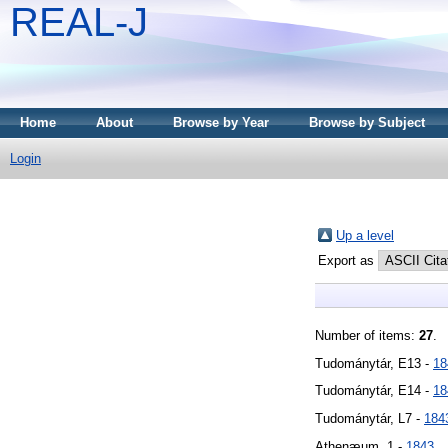
REAL-J
Home
About
Browse by Year
Browse by Subject
Login
Up a level
Export as
Number of items:
27
.
Tudománytár, E13 -
18
Tudománytár, E14 -
18
Tudománytár, L7 -
184
Athenæum, 1 -
1843
.