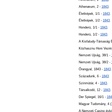
Athenæum, 2 -
1843
.
Életképek, 1/1 -
1843
.
Életképek, 1/2 -
1843
.
Honderü, 1/1 -
1843
.
Honderü, 1/2 -
1843
.
A Kisfaludy-Társaság É
Közhasznu Honi Vezér
Nemzeti Ujság, 38/1 -
Nemzeti Ujság, 38/2 -
Őrangyal, 1843 -
1843
.
Századunk, 6 -
1843
.
Szinmütár, 4 -
1843
.
Társalkodó, 12 -
1843
.
Der Spiegel, 16/1 -
184
Magyar Tudomány, 4 (
A Nemzeti Casino évk