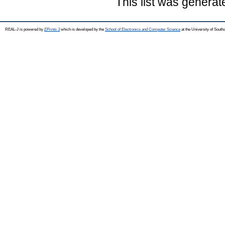
This list was genera
REAL-J is powered by
EPrints 3
which is developed by the
School of Electronics and Computer Science
at the University of Sout