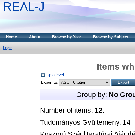
REAL-J
Home
About
Browse by Year
Browse by Subject
Login
Items whe
Up a level
Export as
Group by:
No Gro
Number of items:
12
.
Tudományos Gyűjtemény, 14 
Koszorú Szépliteratúrai Ajándé