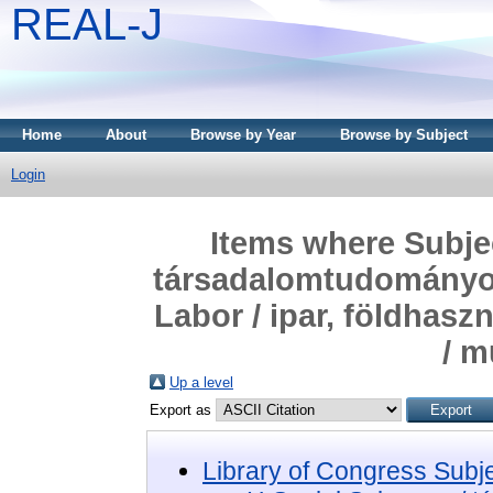
REAL-J
Home
About
Browse by Year
Browse by Subject
Login
Items where Subjec
társadalomtudományok
Labor / ipar, földhas
/ 
Up a level
Export as
Library of Congress Subj