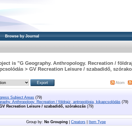
Browse by Journal
ject is "G Geography. Anthropology. Recreation / földraj
pcsolódás > GV Recreation Leisure / szabadidő, szórak
Atom
ngress Subject Areas
(79)
aphy. Anthropology. Recreation / földrajz, antropológia, kikapcsolódás
(79)
GV Recreation Leisure / szabadidő, szórakozás
(79)
Group by:
No Grouping
|
Creators
|
Item Type