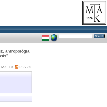
z, antropológia,
ozás"
RSS 1.0
RSS 2.0