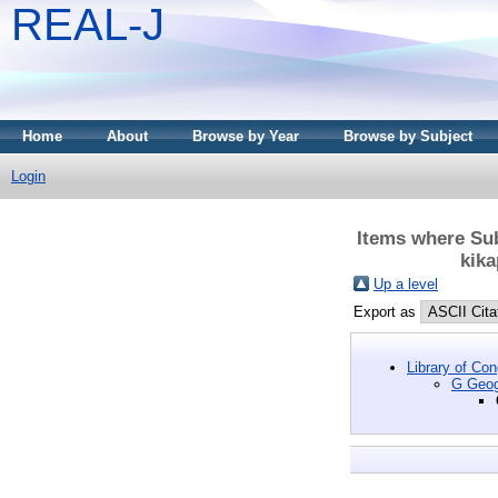
REAL-J
Home
About
Browse by Year
Browse by Subject
Login
Items where Sub
kika
Up a level
Export as
Library of Co
G Geogr