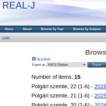
REAL-J
Home
About
Browse by Year
Browse by Subject
Login
Brows
Up a level
Export as
Number of items:
15
.
Polgári szemle, 22 (1-6) -
202
Polgári szemle, 21 (1-6) -
202
Polgári szemle, 20 (1-6) -
202