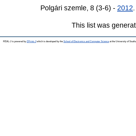
Polgári szemle, 8 (3-6) -
2012
This list was genera
REAL-J is powered by
EPrints 3
which is developed by the
School of Electronics and Computer Science
at the University of Sout