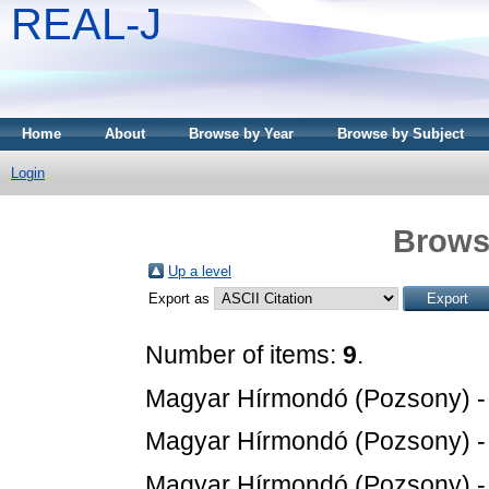
REAL-J
Home
About
Browse by Year
Browse by Subject
Login
Brows
Up a level
Export as
Number of items:
9
.
Magyar Hírmondó (Pozsony) 
Magyar Hírmondó (Pozsony) 
Magyar Hírmondó (Pozsony) 