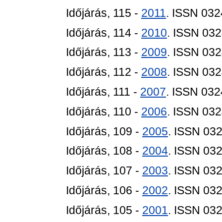
Időjárás, 115 -
2011
. ISSN 03
Időjárás, 114 -
2010
. ISSN 03
Időjárás, 113 -
2009
. ISSN 03
Időjárás, 112 -
2008
. ISSN 03
Időjárás, 111 -
2007
. ISSN 03
Időjárás, 110 -
2006
. ISSN 03
Időjárás, 109 -
2005
. ISSN 03
Időjárás, 108 -
2004
. ISSN 03
Időjárás, 107 -
2003
. ISSN 03
Időjárás, 106 -
2002
. ISSN 03
Időjárás, 105 -
2001
. ISSN 03