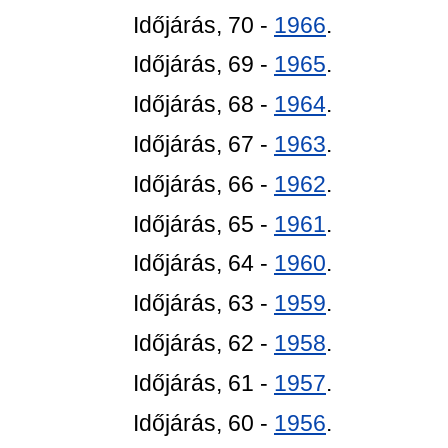
Időjárás, 70 -
1966
.
Időjárás, 69 -
1965
.
Időjárás, 68 -
1964
.
Időjárás, 67 -
1963
.
Időjárás, 66 -
1962
.
Időjárás, 65 -
1961
.
Időjárás, 64 -
1960
.
Időjárás, 63 -
1959
.
Időjárás, 62 -
1958
.
Időjárás, 61 -
1957
.
Időjárás, 60 -
1956
.