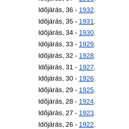
Időjárás, 36 -
1932
.
Időjárás, 35 -
1931
.
Időjárás, 34 -
1930
.
Időjárás, 33 -
1929
.
Időjárás, 32 -
1928
.
Időjárás, 31 -
1927
.
Időjárás, 30 -
1926
.
Időjárás, 29 -
1925
.
Időjárás, 28 -
1924
.
Időjárás, 27 -
1923
.
Időjárás, 26 -
1922
.