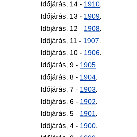
Időjárás, 14 -
1910
.
Időjárás, 13 -
1909
.
Időjárás, 12 -
1908
.
Időjárás, 11 -
1907
.
Időjárás, 10 -
1906
.
Időjárás, 9 -
1905
.
Időjárás, 8 -
1904
.
Időjárás, 7 -
1903
.
Időjárás, 6 -
1902
.
Időjárás, 5 -
1901
.
Időjárás, 4 -
1900
.