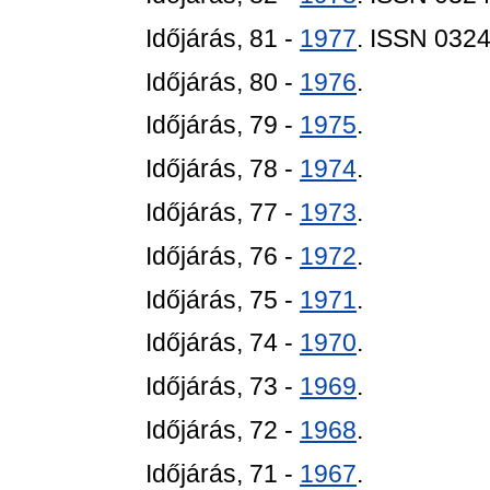
Időjárás, 81 -
1977
. ISSN 032
Időjárás, 80 -
1976
.
Időjárás, 79 -
1975
.
Időjárás, 78 -
1974
.
Időjárás, 77 -
1973
.
Időjárás, 76 -
1972
.
Időjárás, 75 -
1971
.
Időjárás, 74 -
1970
.
Időjárás, 73 -
1969
.
Időjárás, 72 -
1968
.
Időjárás, 71 -
1967
.