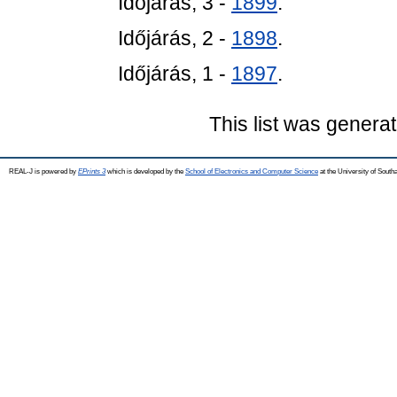
Időjárás, 3 -
1899
.
Időjárás, 2 -
1898
.
Időjárás, 1 -
1897
.
This list was genera
REAL-J is powered by
EPrints 3
which is developed by the
School of Electronics and Computer Science
at the University of Sout