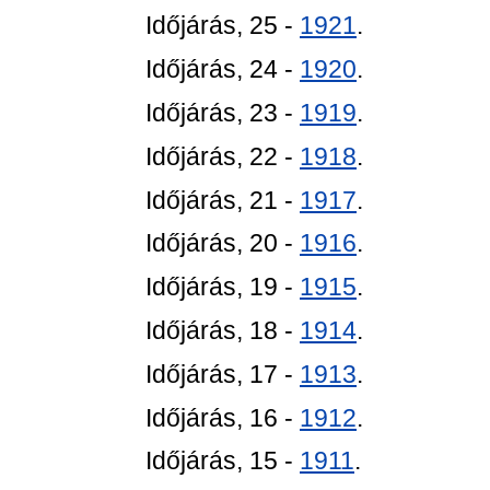
Időjárás, 25 -
1921
.
Időjárás, 24 -
1920
.
Időjárás, 23 -
1919
.
Időjárás, 22 -
1918
.
Időjárás, 21 -
1917
.
Időjárás, 20 -
1916
.
Időjárás, 19 -
1915
.
Időjárás, 18 -
1914
.
Időjárás, 17 -
1913
.
Időjárás, 16 -
1912
.
Időjárás, 15 -
1911
.