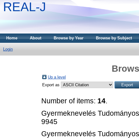
REAL-J
Home
About
Browse by Year
Browse by Subject
Login
Brows
Up a level
Export as
Number of items:
14
.
Gyermeknevelés Tudományos Fo
9945
Gyermeknevelés Tudományos Fo