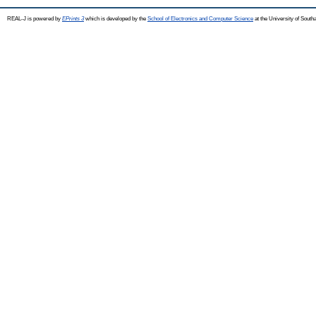
REAL-J is powered by
EPrints 3
which is developed by the
School of Electronics and Computer Science
at the University of Sout