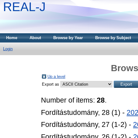
REAL-J
Home
About
Browse by Year
Browse by Subject
Login
Brows
Up a level
Export as
Number of items:
28
.
Fordítástudomány, 28 (1) -
20
Fordítástudomány, 27 (1-2) -
2
Fordítástudomány, 26 (1-2) -
2