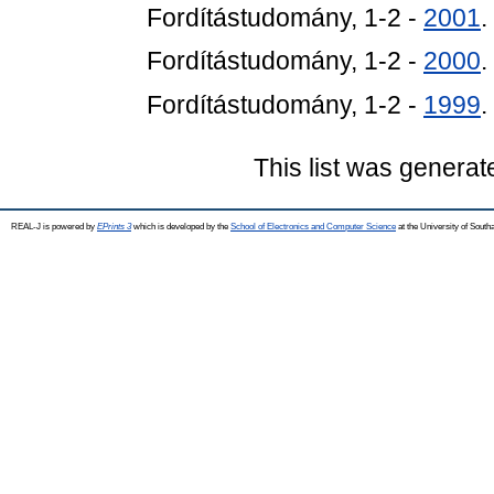
Fordítástudomány, 1-2 -
2001
.
Fordítástudomány, 1-2 -
2000
.
Fordítástudomány, 1-2 -
1999
.
This list was genera
REAL-J is powered by
EPrints 3
which is developed by the
School of Electronics and Computer Science
at the University of Sout