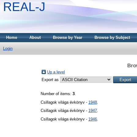
REAL-J
Home
About
Browse by Year
Browse by Subject
Login
Bro
Up a level
Export as
Number of items:
3
.
Csillagok világa évkönyv -
1948
.
Csillagok világa évkönyv -
1947
.
Csillagok világa évkönyv -
1946
.