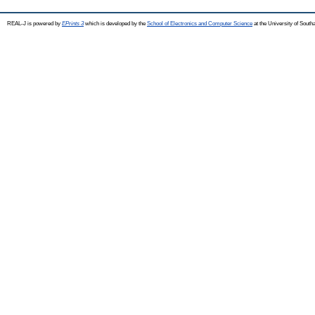
REAL-J is powered by
EPrints 3
which is developed by the
School of Electronics and Computer Science
at the University of Sout