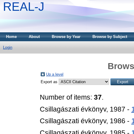
REAL-J
Home
About
Browse by Year
Browse by Subject
Login
Brows
Up a level
Export as
Number of items:
37
.
Csillagászati évkönyv, 1987 -
Csillagászati évkönyv, 1986 -
Csillagászati évkönyv, 1985 -