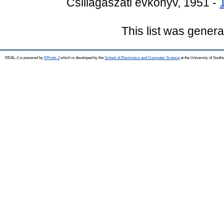
Csillagászati évkönyv, 1951 -
This list was gener
REAL-J is powered by
EPrints 3
which is developed by the
School of Electronics and Computer Science
at the University of Sout