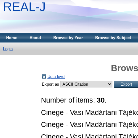
REAL-J
Home
About
Browse by Year
Browse by Subject
Login
Brows
Up a level
Export as
Number of items:
30
.
Cinege - Vasi Madártani Tájéko
Cinege - Vasi Madártani Tájéko
Cinege - Vasi Madártani Tájéko