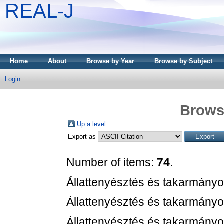
REAL-J
Home
About
Browse by Year
Browse by Subject
Login
Brows
Up a level
Export as
Number of items:
74
.
Állattenyésztés és takarmányo
Állattenyésztés és takarmányo
Állattenyésztés és takarmányo