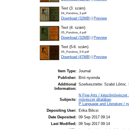
Text (3. szám)
04_Pandora_3.pdf
Download (32MB)
|
Preview
Text (4. szám)
05_Pandora_4.pdf
Download (32MB)
|
Preview
Text (5-6. szám)
05_Pandora_5-6.pdf
Download (47MB)
|
Preview
Item Type:
Journal
Publisher:
Bíró nyomda
Additional
Szerkesztette: Szabó Lőrinc. S
Information:
N Fine Arts / képzőművészet >
Subjects:
művészet általában
P Language and Literature / ny
Depositing User:
Erika Bilicsi
Date Deposited:
09 Sep 2017 09:14
Last Modified:
09 Sep 2017 09:14