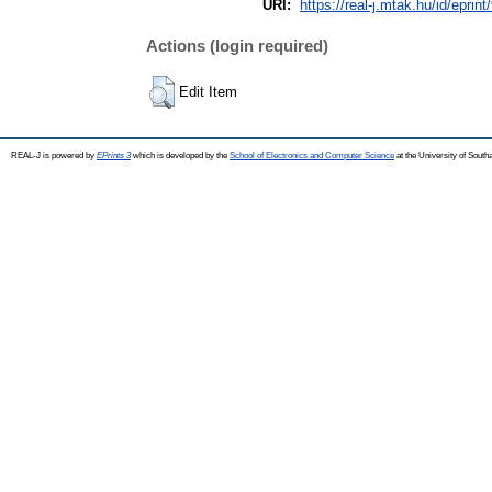
URI:
https://real-j.mtak.hu/id/eprint
Actions (login required)
Edit Item
REAL-J is powered by
EPrints 3
which is developed by the
School of Electronics and Computer Science
at the University of Sout