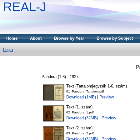
REAL-J
Home
About
Browse by Year
Browse by Subject
Login
P
Pandora (1-6) - 1927.
Text (Tartalomjegyzék 1-6. szám)
01_Pandora_Tartalom.pdf
Download (1MB)
|
Preview
Text (1. szám)
02_Pandora_1.pdf
Download (32MB)
|
Preview
Text (2. szám)
03_Pandora_2.pdf
Download (32MB)
|
Preview