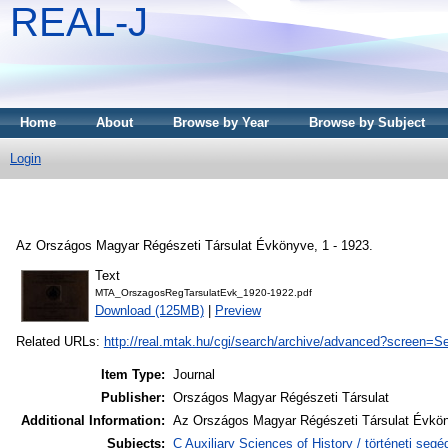
REAL-J
Home
About
Browse by Year
Browse by Subject
Login
Az Országos Magyar Régészeti Társulat Évkönyve, 1 - 1923.
Text
MTA_OrszagosRegTarsulatEvk_1920-1922.pdf
Download (125MB)
|
Preview
Related URLs:
http://real.mtak.hu/cgi/search/archive/advanced?scree
Item Type:
Journal
Publisher:
Országos Magyar Régészeti Társulat
Additional Information:
Az Országos Magyar Régészeti Társulat Évkön
Subjects:
C Auxiliary Sciences of History / történeti se