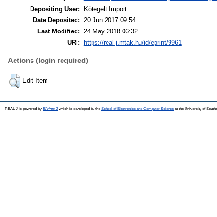
Depositing User:
Kötegelt Import
Date Deposited:
20 Jun 2017 09:54
Last Modified:
24 May 2018 06:32
URI:
https://real-j.mtak.hu/id/eprint/9961
Actions (login required)
Edit Item
REAL-J is powered by
EPrints 3
which is developed by the
School of Electronics and Computer Science
at the University of Sout