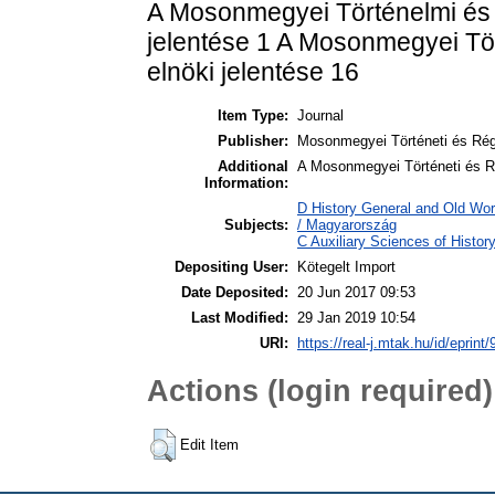
A Mosonmegyei Történelmi és R
jelentése 1 A Mosonmegyei Tör
elnöki jelentése 16
Item Type:
Journal
Publisher:
Mosonmegyei Történeti és Rég
Additional
A Mosonmegyei Történeti és R
Information:
D History General and Old Wo
Subjects:
/ Magyarország
C Auxiliary Sciences of Histo
Depositing User:
Kötegelt Import
Date Deposited:
20 Jun 2017 09:53
Last Modified:
29 Jan 2019 10:54
URI:
https://real-j.mtak.hu/id/eprint
Actions (login required)
Edit Item