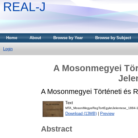
REAL-J
Home
About
Browse by Year
Browse by Subject
Login
A Mosonmegyei Tört
Jele
A Mosonmegyei Történeti és Ré
Text
MTA_MosonMegyeRegTortEgyletJelentese_1884-1
Download (13MB)
|
Preview
Abstract