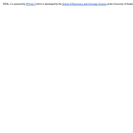
REAL-J is powered by
EPrints 3
which is developed by the
School of Electronics and Computer Science
at the University of Sout