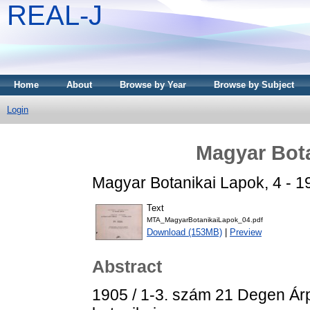
REAL-J
Home
About
Browse by Year
Browse by Subject
Login
Magyar Bota
Magyar Botanikai Lapok, 4 - 1
Text
MTA_MagyarBotanikaiLapok_04.pdf
Download (153MB)
|
Preview
Abstract
1905 / 1-3. szám 21 Degen Árpád: Az 1905. évi wien-i nemzetközi botanikai congressus programmja 22 Murr, J.: Indirekte Beiträge zur Flora Graeca = Közvetett adatok a görög Flórához 24 Barth József: Die Flora des Hargita-Gebirges u. seiner nächsten Umgebung = A Hargita hegység s szomszédságának Flórája 28 Gáyer Gyula: Bemerkungen über einige Verwandte der Viola sepincola Jord. = Megjegyzések a Viola sepincola Jord. néhány rokonáról 38 Degen Árpád: Budapest Flórájának új vendégei s néhány réginek új termőhelye 41 Matouschek, Franz: Additamenta ad Floram bryologicam Istriae et Dalmatiae 44 Davidoff, B.: Plantae novae bulgaricae 47 Thaisz Lajos: Festuca Wagneri Deg. Thsz. et Flatt. a F. sulcata alfaj új változata 50 Győrffy István: Járulékos adatok Erdély flórájához 51 Gáyer Gyula: Adatok a zalavármegyei norikum flórájából 54 APRÓ KÖZLEMÉNYEK 58 Blonski, Francisco: Scabiosa calcarea Tocl. 58 KÜLFÖLDI BOTANIKAI DOLGOZATOK ISMERTETÉSE 58 Szabó Zoltán: Über eine neue Hyphomyceten-Gattung. Hedwigia XLIV. köt. 76-77. old. Ábrával 58 Schur, Prof. Ferd.: Phytographische Mittheilungen über Pflanzenformen aus verschiedenen Florengebieten der Öst.-Ung. Monarchie. (Opus posthumum, Fortsetzung). Verh. des Naturf. Ver. in Brünn XLII. Brünn 1904 58 A kir. magy. Term.-tud. Társ. növénytani szakosztályának 1904 decz. hó 14-én tartott ülése 59 A kir. magy. Term.-tud. Társ. növénytani szakosztályának 1905 jan. hó 11-én tartott ülése 61 A kir. magy. Term.-tud. Társ. növénytani szakosztályának 1905 febr. hó 8-án tartott ülése 62 GYÜJTEMÉNYEK 63 SZEMÉLYI HÍREK 65 MEGHALT 65 Dr. Richard Sadebeck 65 Prof. Dr. Ernst Hallier 65 Bernard Renault 65 1905 / 4-5. szám 71 Borbás Vince: Mentharum Nudicipites 72 Waisbecker Antal: Uj adatok Vasvármegye flórájához 78 Matouschek, Franz: Additamenta ad Floram bryologicam Hungariae III. Determinationes muscorum a D-re A. de Degen a. 1902 in Carpathis (rodnensibus, barcensibus, fogarasensibus, csikensibus, brassóensibus), in montibus pilisiensibus alibique lectorum 102 Degen Árpád: Megjegyzések néhány keleti növényfajról. XLIV. Verbascum Dieckianum Borbás et Degen n. sp. 106 Győrffy István: A Sesleria Bielzii Schur anatómiai viszonyairól, összehasonlítva a S. coerulans Friv.-éival 113 APRÓ KÖZLEMÉNYEK 114 Degen Árpád: A Heliosperma alpestre (Jacqu.) Rb. a Tátrában 114 HAZAI BOTANIKAI DOLGOZATOK ISMERTETÉSE 116 Péterfi Márton: Magyarország tőzegmohái. Növ. Közl. III. (1904) 137-169. old. 27 eredeti rajzzal 116 Rapaics Rajmund: Az Aster Pannonicusról. Növ. Közl. III. (1904) 169-173. old. 3 eredeti rajzzal 116 Ernyey József: Növénytani bibliografiánk szláv adatai. Növ. Közl. III. (1904) 173-185. o. 117 Borbás Dr. V. de: Delectus seminum in horto botanico universitatis litter. Franc.-Josephinae a 1904 permutandi causa collectorum et hortis botanicis omnibus oblatorum addita Revisione Knautiarum. Kolozsvárini 1904 117 A kir. magy. Term.-tud. Társ. növénytani szakosztályának 1905 márczius hó 8-án tartott ülése 119 GYÜJTEMÉNYEK 120 SZEMÉLYI HÍR 121 1905 / 6-7. szám 123 József Királyi Herczeg. 1833 márcz. 2. - 1905. junius 13. 123 Degen Árpád: Az új nomenklatura-szabályzat 126 Degen Árpád: A Grafia Golaka (Hacqu.) Rchb. felfedezése hazánk flóraterületén 130 Vandas, C.: Novae plantae Balcanicae 133 Reiser, Otmar: Bericht über die botanischen Ergebnisse meiner naturwissenschaftlichen Sammelreisen in Serbien in den Jahren 1899 u. 1900 137 Degen Árpád: Verzeichnis der von Herrn Custos Othmar Reiser gelegentlich seiner Reisen in Serbien in den Jahren 1899 und 1900 gesammelten Pflanzen = Jegyzéke azon növényeknek, melyeket Reiser Othmar muzeumi őr úr Szerbiában 1899. és 1900. évben tett utazásai alkalmával gyüjtött 141 Domin, Karl: Ueber einen neuen Rubus-Bastard aus Böhmen = Egy új szeder-fajvegyülék Csehországban 159 Aznavour, G. V.: Enumération d'especes nouvelles pour la flore de Constantinople, accompagnée de notes sur quelques plantes peu connues ou insuffisamment décrites qui se recontrent a l'etat spontané aux environs de cette ville. (Suite) 160 APRÓ KÖZLEMÉNYEK 167 Degen Árpád: A Trisetum macrotrichum Hackel két új termőhelye