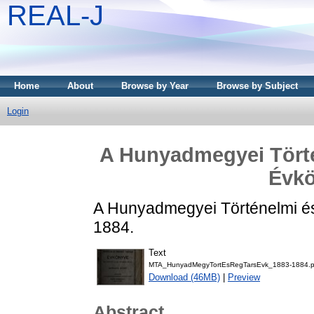
REAL-J
Home
About
Browse by Year
Browse by Subject
Login
A Hunyadmegyei Törté
Évkö
A Hunyadmegyei Történelmi és
1884.
Text
MTA_HunyadMegyTortEsRegTarsEvk_1883-1884.p
Download (46MB)
|
Preview
Abstract