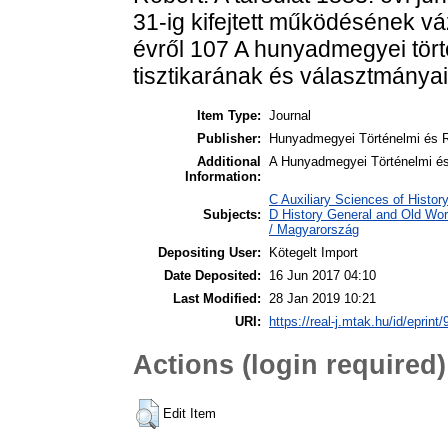
31-ig kifejtett működésének vá
évről 107 A hunyadmegyei törté
tisztikarának és választmánya
Item Type:
Journal
Publisher:
Hunyadmegyei Történelmi és R
Additional
A Hunyadmegyei Történelmi és
Information:
C Auxiliary Sciences of Histo
Subjects:
D History General and Old Wo
/ Magyarország
Depositing User:
Kötegelt Import
Date Deposited:
16 Jun 2017 04:10
Last Modified:
28 Jan 2019 10:21
URI:
https://real-j.mtak.hu/id/eprint
Actions (login required)
Edit Item