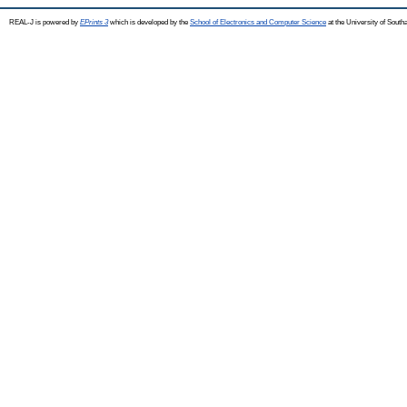
REAL-J is powered by
EPrints 3
which is developed by the
School of Electronics and Computer Science
at the University of Sout