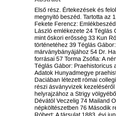
Első rész. Értekezések és fel
megnyitó beszéd. Tartotta az 
Fekete Ferencz: Emlékbeszéd Ki
László emlékezete 24 Téglás G
mint őskori erősség 33 Kun Ró
történetéhez 39 Téglás Gábor:
márványbányájához 54 Dr. H
forrásai 57 Torma Zsófia: A né
Téglás Gábor: Praehistoricus 
Adatok Hunyadmegye praehisto
Daciában létezett római colle
részi ásványvizek kezeléséről
helyrajzához a Strigy völgyébő
Dévától Veczelig 74 Mailand 
népköltészetben 76 Második r
Róbert: A társulat 1883. évi j