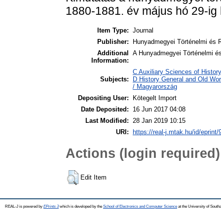
1880-1881. év május hó 29-ig
Item Type:
Journal
Publisher:
Hunyadmegyei Történelmi és R
Additional
A Hunyadmegyei Történelmi és
Information:
C Auxiliary Sciences of Histo
Subjects:
D History General and Old Wo
/ Magyarország
Depositing User:
Kötegelt Import
Date Deposited:
16 Jun 2017 04:08
Last Modified:
28 Jan 2019 10:15
URI:
https://real-j.mtak.hu/id/eprint
Actions (login required)
Edit Item
REAL-J is powered by
EPrints 3
which is developed by the
School of Electronics and Computer Science
at the University of Sout