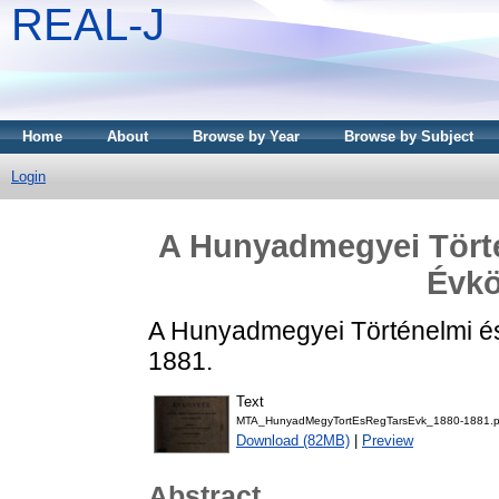
REAL-J
Home
About
Browse by Year
Browse by Subject
Login
A Hunyadmegyei Törté
Évkö
A Hunyadmegyei Történelmi és
1881.
Text
MTA_HunyadMegyTortEsRegTarsEvk_1880-1881.p
Download (82MB)
|
Preview
Abstract