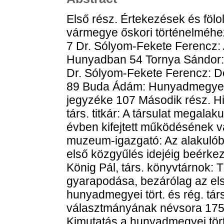
Első rész. Értekezések és föl
vármegye őskori történelméhez
7 Dr. Sólyom-Fekete Ferencz: 
Hunyadban 54 Tornya Sándor:
Dr. Sólyom-Fekete Ferencz: D
89 Buda Ádám: Hunyadmegye t
jegyzéke 107 Második rész. H
társ. titkár: A társulat megalak
évben kifejtett működésének v
muzeum-igazgató: Az alakulób
első közgyűlés idejéig beérk
König Pál, társ. könyvtárnok: T
gyarapodása, bezárólag az el
hunyadmegyei tört. és rég. társ.
választmányának névsora 175 
Kimutatás a hunyadmegyei tört.