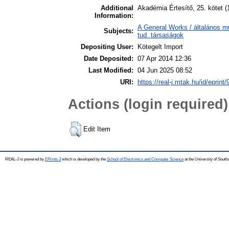
Additional
Akadémia Értesítő, 25. kötet 
Information:
A General Works / általános m
Subjects:
tud. társaságok
Depositing User:
Kötegelt Import
Date Deposited:
07 Apr 2014 12:36
Last Modified:
04 Jun 2025 08:52
URI:
https://real-j.mtak.hu/id/eprint/
Actions (login required)
Edit Item
REAL-J is powered by
EPrints 3
which is developed by the
School of Electronics and Computer Science
at the University of Sout