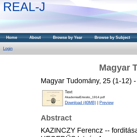
REAL-J
Home
About
Browse by Year
Browse by Subject
Login
Magyar 
Magyar Tudomány, 25 (1-12) - 
Text
AkademiaiErtesito_1914.pdf
Download (40MB)
|
Preview
Abstract
KAZINCZY Ferencz -- forditása