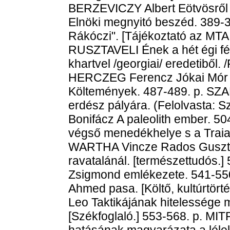
BERZEVICZY Albert Eötvösről 
Elnöki megnyitó beszéd. 389-
Rákóczi". [Tájékoztató az MTA 
RUSZTAVELI Ének a hét égi fén
khartvel /georgiai/ eredetiből. 
HERCZEG Ferencz Jókai Mór 
Költemények. 487-489. p. SZA
erdész pályára. (Felolvasta: S
Bonifácz A paleolith ember. 
végső menedékhelye s a Traia
WARTHA Vincze Rados Gusztáv
ravatalánál. [természettudós
Zsigmond emlékezete. 541-550
Ahmed pasa. [Költő, kultúrtör
Leo Taktikájának hitelessége 
[Székfoglaló.] 553-568. p. MI
hatásának magyarázata a léle