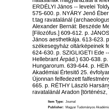
ERDÉLYI János -- levelei Told
575-600. p. NYÁRY Jenő Éber
t.tag ravatalánál (archaeolo
Alexander Bernát: Beszéde Me
[Filozófus.] 609-612. p. JÁNO
János aesthetikája. 613-623. 
székesegyház oltárképeinek fes
624-630. p. SZIGLIGETI Ede -- 
Hellebrant Árpád.) 630-638.
Hungarorum. 639-644. p. HEIN
Akadémiai Értesitő 25. évfoly
Újonnan felfedezett falfestmén
665. p. RÉTHY László Harsányi
ravatalánál Aradon [történész,
Item Type:
Journal
Publisher:
Magyar Tudományos Akadémi