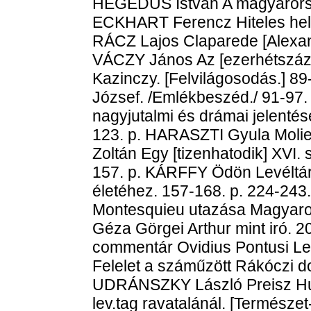
HEGEDŰS István A magyarországi
ECKHART Ferencz Hiteles helye
RÁCZ Lajos Claparede [Alexan
VÁCZY János Az [ezerhétszázk
Kazinczy. [Felvilágosodás.] 8
József. /Emlékbeszéd./ 91-97
nagyjutalmi és drámai jelentés
123. p. HARASZTI Gyula Molie
Zoltán Egy [tizenhatodik] XVI.
157. p. KÁRFFY Ödön Levéltár
életéhez. 157-168. p. 224-243
Montesquieu utazása Magyar
Géza Görgei Arthur mint iró.
commentár Ovidius Pontusi Le
Felelet a száműzött Rákóczi do
UDRÁNSZKY László Preisz Hu
lev.tag ravatalánál. [Természet