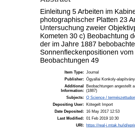
Einleitung 5 Arbeiten im Kabin
photographischer Platten 23 A
Untersuchung zweier Objektiv
Kometen 30 c) Beobachtung de
der im Jahre 1887 bebobachte
Sonnenfleckenpositionen vom
Beobachtungen 49
Item Type:
Journal
Publisher:
Ógyallai Konkoly-alapítvány
Additional
Beobachtungen angestellt a
Information:
(1887)
Subjects:
Q Science / természettudom
Depositing User:
Kötegelt Import
Date Deposited:
16 May 2017 12:53
Last Modified:
01 Feb 2019 10:30
URI:
https://real-j.mtak.hu/id/epr