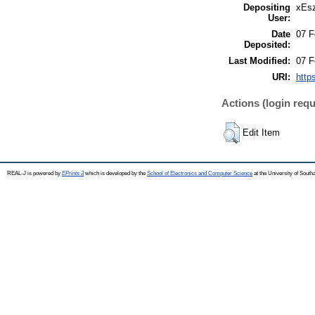
Depositing
xEsz
User:
Date
07 F
Deposited:
Last Modified:
07 F
URI:
http
Actions (login requ
Edit Item
REAL-J is powered by
EPrints 3
which is developed by the
School of Electronics and Computer Science
at the University of Sout