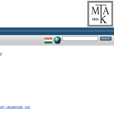
7
l) / akadémiák, tud.