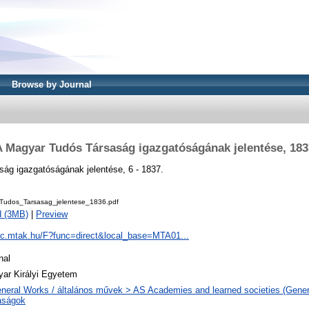
Browse by Journal
A Magyar Tudós Társaság igazgatóságának jelentése, 183
ág igazgatóságának jelentése, 6 - 1837.
udos_Tarsasag_jelentese_1836.pdf
d (3MB)
|
Preview
pac.mtak.hu/F?func=direct&local_base=MTA01...
nal
ar Királyi Egyetem
neral Works / általános művek > AS Academies and learned societies (Genera
aságok