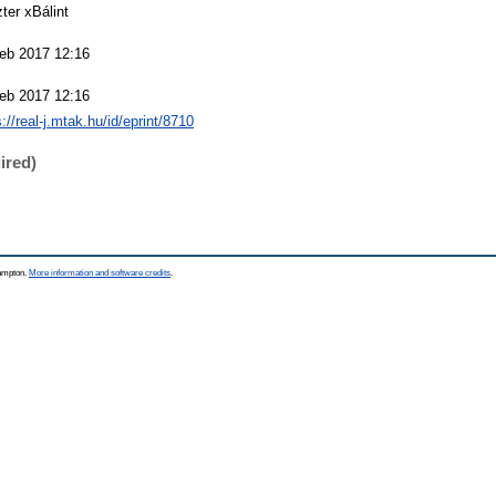
ter xBálint
eb 2017 12:16
eb 2017 12:16
s://real-j.mtak.hu/id/eprint/8710
ired)
hampton.
More information and software credits
.