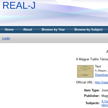
REAL-J
Home
About
Browse by Year
Browse by Subject
Login
A Magyar Tudós Társas
Text
A_Magyar_T
Downloa
Official URL:
http://o
Item Type:
Jour
Publisher:
Magy
A Ge
Subjects:
társ