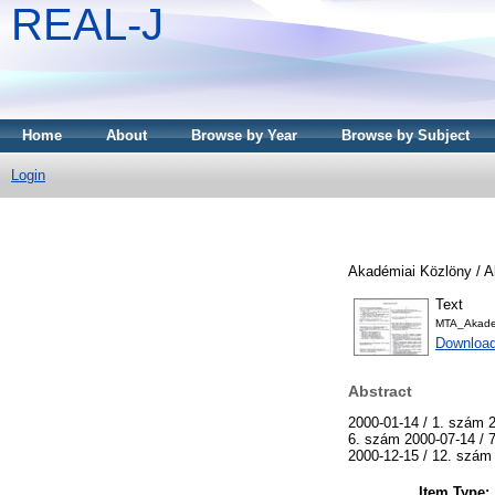
REAL-J
Home
About
Browse by Year
Browse by Subject
Login
Akadémiai Közlöny / A
Text
MTA_Akadem
Downloa
Abstract
2000-01-14 / 1. szám 2
6. szám 2000-07-14 / 
2000-12-15 / 12. szám
Item Type: