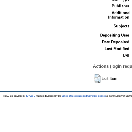
Publisher:
Additional
Information:
Subjects:
Depositing User:
Date Deposited:
Last Modified:
URI:
Actions (login requ
Edit Item
REAL-J is powered by
EPrints 3
which is developed by the
School of Electronics and Computer Science
at the University of Sout