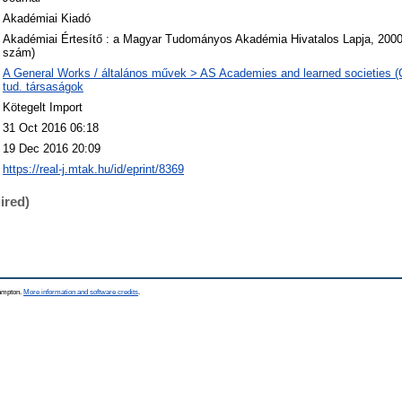
Akadémiai Kiadó
Akadémiai Értesítő : a Magyar Tudományos Akadémia Hivatalos Lapja, 2000 
szám)
A General Works / általános művek > AS Academies and learned societies (
tud. társaságok
Kötegelt Import
31 Oct 2016 06:18
19 Dec 2016 20:09
https://real-j.mtak.hu/id/eprint/8369
ired)
hampton.
More information and software credits
.