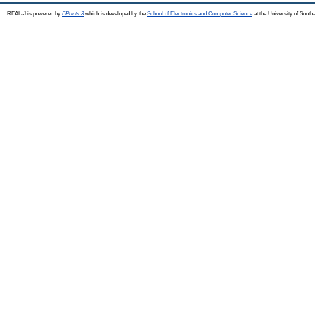
REAL-J is powered by
EPrints 3
which is developed by the
School of Electronics and Computer Science
at the University of Sout