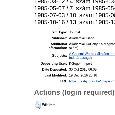
1985-03-12 / 4. szám 1985-03-
1985-05-07 / 7. szám 1985-05-
1985-07-03 / 10. szám 1985-08
1985-10-16 / 13. szám 1985-1
Item Type:
Journal
Publisher:
Akadémiai Kiadó
Additional
Akadémiai Közlöny : a Magyar
Information:
szám)
A General Works / általános m
Subjects:
tud. társaságok
Depositing User:
Kötegelt Import
Date Deposited:
30 Oct 2016 06:09
Last Modified:
19 Dec 2016 20:18
URI:
https://real-j.mtak.hu/id/eprint
Actions (login required)
Edit Item