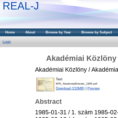
REAL-J
Home
About
Browse by Year
Browse by Subject
Login
Akadémiai Közlöny /
Akadémiai Közlöny / Akadémiai
Text
MTA_AkademiaiErtesito_1985.pdf
Download (210MB)
|
Preview
Abstract
1985-01-31 / 1. szám 1985-02-