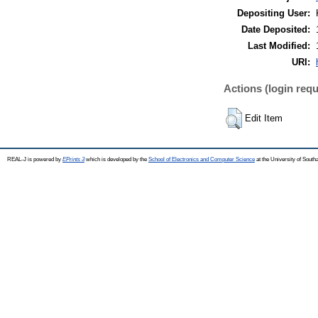
Depositing User:
Date Deposited:
Last Modified:
URI:
Actions (login requ
Edit Item
REAL-J is powered by
EPrints 3
which is developed by the
School of Electronics and Computer Science
at the University of Sout