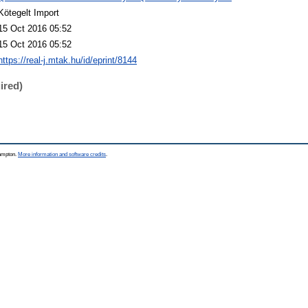
Kötegelt Import
15 Oct 2016 05:52
15 Oct 2016 05:52
https://real-j.mtak.hu/id/eprint/8144
ired)
hampton.
More information and software credits
.