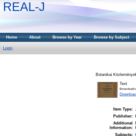
REAL-J
Home
About
Browse by Year
Browse by Subject
Login
Botanikai Közlemények
Text
BotanikaiK
Downloa
Item Type:
Publisher:
Additional
Information:
Subjects: