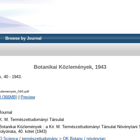
Browse by Journal
Botanikai Közlemények, 1943
, 40 - 1943.
ozlemenyek_040.pdf
d (366MB)
|
Preview
Journal
K. M. Természettudományi Társulat
Botanikai Közlemények : a Kir. M. Természettudományi Társulat Növénytani
folyóirata, 40. kötet (1943)
Q Science / természettudomány > QK Botany / növénytan