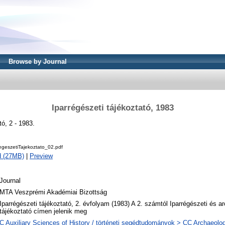
Browse by Journal
Iparrégészeti tájékoztató, 1983
tó, 2 - 1983.
geszetiTajekoztato_02.pdf
d (27MB)
|
Preview
Journal
MTA Veszprémi Akadémiai Bizottság
Iparrégészeti tájékoztató, 2. évfolyam (1983) A 2. számtól Iparrégészeti és a
tájékoztató címen jelenik meg
C Auxiliary Sciences of History / történeti segédtudományok > CC Archaeolog