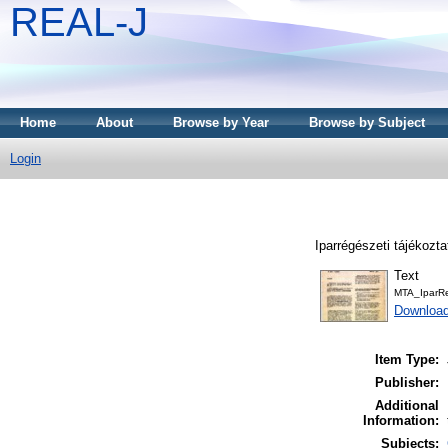
REAL-J
Home
About
Browse by Year
Browse by Subject
Login
Iparrégészeti tájékozta
Text
MTA_IparRe
Downloa
Item Type:
Publisher:
Additional
Information:
Subjects: