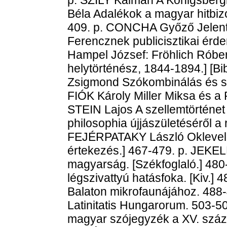
Béla Adalékok a magyar hitbiz
409. p. CONCHA Győző Jelenté
Ferencznek publicisztikai érd
Hampel József: Fröhlich Róber
helytörténész, 1844-1894.] [Bi
Zsigmond Szókombinálás és sz
FIÓK Károly Miller Miksa és a 
STEIN Lajos A szellemtörténet
philosophia újjászületéséről a
FEJÉRPATAKY László Oklevelek 
értekezés.] 467-479. p. JEKE
magyarság. [Székfoglaló.] 480-
légszivattyú hatásfoka. [Kiv.]
Balaton mikrofaunájához. 488-
Latinitatis Hungarorum. 503-5
magyar szójegyzék a XV. száz