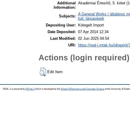
Additional
Akadémiai Értesítő, 5. kötet (
Information:
A General Works / általános m
Subjects:
tud. társaságok
Depositing User:
Kötegelt Import
Date Deposited:
07 Apr 2014 12:34
Last Modified:
02 Jun 2025 04:54
URI:
https://real-j.mtak.hu/id/eprint/
Actions (login required)
Edit Item
REAL-J is powered by
EPrints 3
which is developed by the
School of Electronics and Computer Science
at the University of Sout