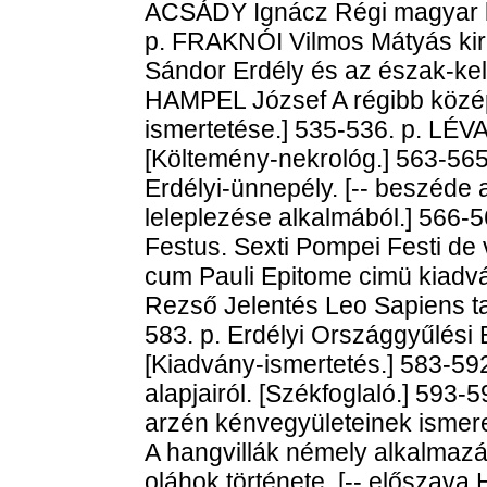
ACSÁDY Ignácz Régi magyar b
p. FRAKNÓI Vilmos Mátyás kirá
Sándor Erdély és az észak-kele
HAMPEL József A régibb közé
ismertetése.] 535-536. p. LÉV
[Költemény-nekrológ.] 563-56
Erdélyi-ünnepély. [-- beszéde 
leleplezése alkalmából.] 566-5
Festus. Sexti Pompei Festi de 
cum Pauli Epitome cimü kiadvá
Rezső Jelentés Leo Sapiens ta
583. p. Erdélyi Országgyűlési 
[Kiadvány-ismertetés.] 583-59
alapjairól. [Székfoglaló.] 593
arzén kénvegyületeinek ismer
A hangvillák némely alkalmazá
oláhok története. [-- előszava 