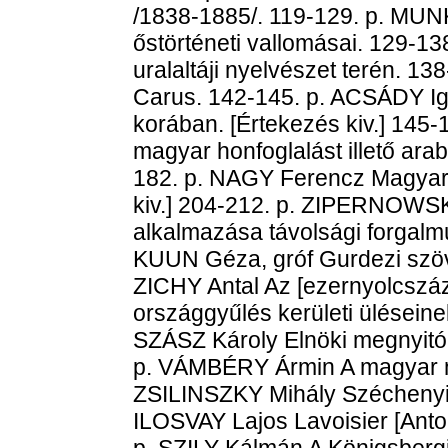
/1838-1885/. 119-129. p. MU
őstörténeti vallomásai. 129-
uralaltáji nyelvészet terén. 1
Carus. 142-145. p. ACSÁDY Ig
korában. [Értekezés kiv.] 145
magyar honfoglalást illető arab 
182. p. NAGY Ferencz Magyar 
kiv.] 204-212. p. ZIPERNOWS
alkalmazása távolsági forgalmú
KUUN Géza, gróf Gurdezi szöv
ZICHY Antal Az [ezernyolcszá
országgyűlés kerületi üléseinek
SZÁSZ Károly Elnöki megnyitó 
p. VÁMBÉRY Ármin A magyar n
ZSILINSZKY Mihály Széchenyi 
ILOSVAY Lajos Lavoisier [Anto
p. SZILY Kálmán A Königsberg