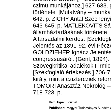
czimü munkájához.] 627-633. 
története. [Mutatvány -- munká
642. p. ZICHY Antal Széchenyi I
643-645. p. MATLEKOVITS Sá
államháztartásának története
A társadalmi kérdés. [Székfog
Jelentés az 1891-92. évi Pécze
GOLDZIEHER Ignácz Jelentés a
congressusáról. (Genf, 1894
Szövegkritikai adalékok Firmi
[Székfoglaló értekezés.] 706
király, mint a cziztercziek refo
TOMORI Anasztáz Nekrológ -- l
718-723. p.
Item Type:
Journal
Publisher:
Magyar Tudományos Akadémi