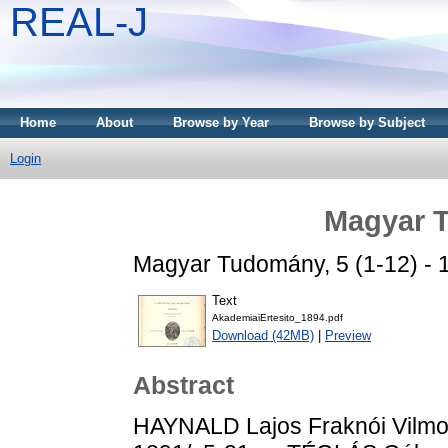
REAL-J
Home
About
Browse by Year
Browse by Subject
Login
Magyar 
Magyar Tudomány, 5 (1-12) - 1
Text
AkademiaiErtesito_1894.pdf
Download (42MB)
|
Preview
Abstract
HAYNALD Lajos Fraknói Vilmos