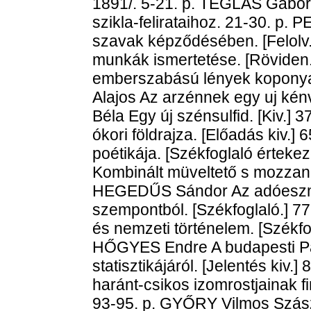
1891/. 5-21. p. TÉGLÁS Gábor
szikla-felirataihoz. 21-30. p.
szavak képződésében. [Felolv.
munkák ismertetése. [Röviden
emberszabású lények kopony
Alajos Az arzénnek egy uj kén
Béla Egy új szénsulfid. [Kiv.
ókori földrajza. [Előadás kiv
poétikája. [Székfoglaló érteke
Kombinált müveltető s mozzanat
HEGEDŰS Sándor Az adóeszmé
szempontból. [Székfoglaló.] 
és nemzeti történelem. [Székfog
HŐGYES Endre A budapesti Pas
statisztikájáról. [Jelentés kiv
haránt-csikos izomrostjainak f
93-95. p. GYŐRY Vilmos Szász