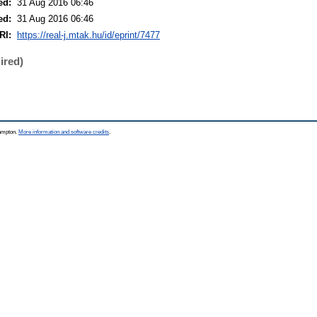
ed:
31 Aug 2016 06:46
ed:
31 Aug 2016 06:46
RI:
https://real-j.mtak.hu/id/eprint/7477
ired)
hampton.
More information and software credits
.