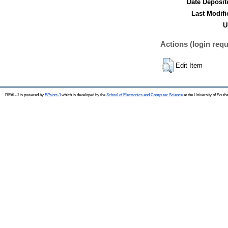
Date Deposit
Last Modifi
U
Actions (login requ
Edit Item
REAL-J is powered by
EPrints 3
which is developed by the
School of Electronics and Computer Science
at the University of Sout