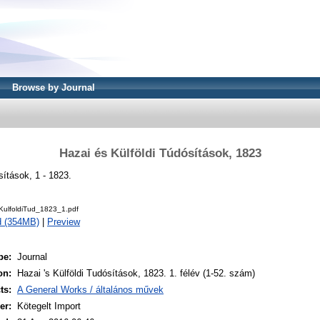
Browse by Journal
Hazai és Külföldi Túdósítások, 1823
sítások, 1 - 1823.
ulfoldiTud_1823_1.pdf
d (354MB)
|
Preview
pe:
Journal
on:
Hazai 's Külföldi Tudósítások, 1823. 1. félév (1-52. szám)
ts:
A General Works / általános művek
er:
Kötegelt Import