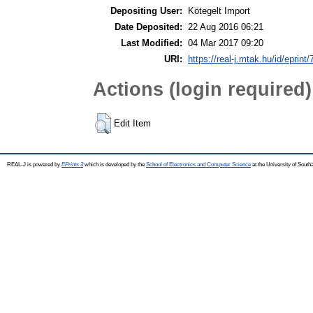
Depositing User:
Kötegelt Import
Date Deposited:
22 Aug 2016 06:21
Last Modified:
04 Mar 2017 09:20
URI:
https://real-j.mtak.hu/id/eprint
Actions (login required)
Edit Item
REAL-J is powered by
EPrints 3
which is developed by the
School of Electronics and Computer Science
at the University of Sout