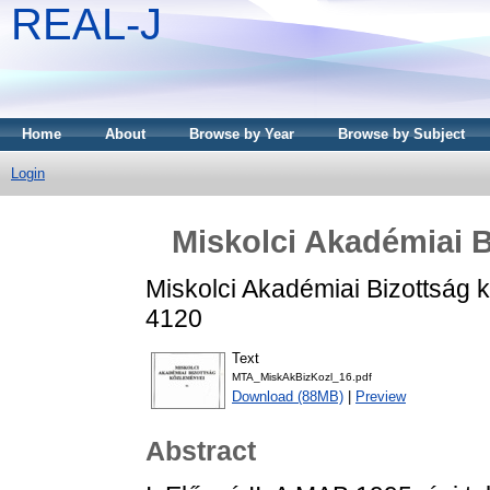
REAL-J
Home
About
Browse by Year
Browse by Subject
Login
Miskolci Akadémiai B
Miskolci Akadémiai Bizottság 
4120
Text
MTA_MiskAkBizKozl_16.pdf
Download (88MB)
|
Preview
Abstract