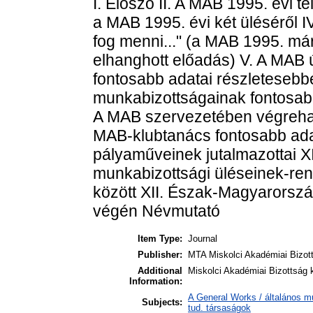
I. Előszó II. A MAB 1995. évi t
a MAB 1995. évi két üléséről 
fog menni..." (a MAB 1995. má
elhanghott előadás) V. A MAB 
fontosabb adatai részletesebb
munkabizottságainak fontosabb
A MAB szervezetében végrehajt
MAB-klubtanács fontosabb ada
pályaműveinek jutalmazottai X
munkabizottsági üléseinek-r
között XII. Észak-Magyarorszá
végén Névmutató
Item Type:
Journal
Publisher:
MTA Miskolci Akadémiai Bizot
Additional
Miskolci Akadémiai Bizottság 
Information:
A General Works / általános m
Subjects:
tud. társaságok