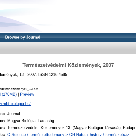
Browse by Journal
Természetvédelmi Közlemények, 2007
lemények, 13 - 2007. ISSN 1216-4585
edelmiKozlemenyek_13.pdf
d (170MB)
|
Preview
w.mbt-biologia.hu/
pe:
Journal
er:
Magyar Biológiai Társaság
on:
Természetvédelmi Közlemények 13. (Magyar Biológiai Társaság, Budape
ts:
Q Science / természettudomány > QH Natural history / természetrajz