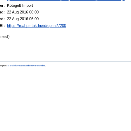
er:
Kötegelt Import
ed:
22 Aug 2016 06:00
ed:
22 Aug 2016 06:00
RI:
https://real-j.mtak.hu/id/eprint/7200
ired)
hampton.
More information and software credits
.