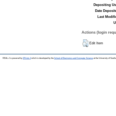
Depositing Us
Date Deposit
Last Modifi
U
Actions (login requ
Edit Item
REAL-J is powered by
EPrints 3
which is developed by the
School of Electronics and Computer Science
at the University of Sout