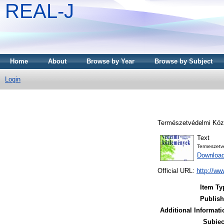
REAL-J
Home
About
Browse by Year
Browse by Subject
Login
Természetvédelmi Köz
Text
Termeszetv
Downloa
Official URL:
http://ww
Item Ty
Publish
Additional Informati
Subjec