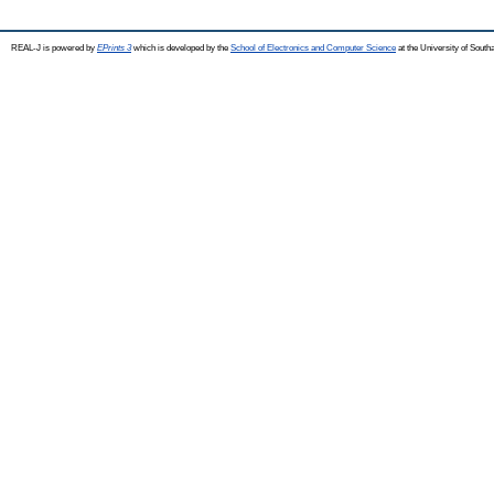
REAL-J is powered by
EPrints 3
which is developed by the
School of Electronics and Computer Science
at the University of Sout