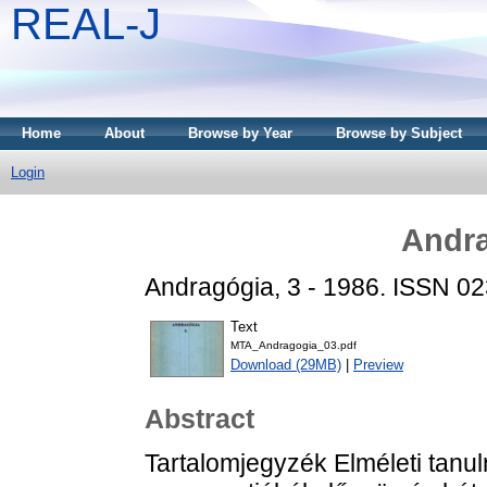
REAL-J
Home
About
Browse by Year
Browse by Subject
Login
Andra
Andragógia, 3 - 1986. ISSN 0
Text
MTA_Andragogia_03.pdf
Download (29MB)
|
Preview
Abstract
Tartalomjegyzék Elméleti tan