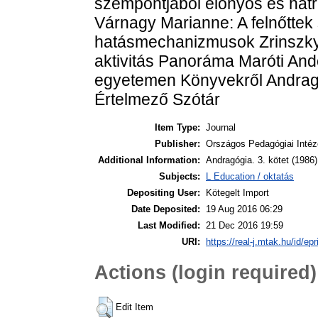
szempontjából előnyös és hátr
Várnagy Marianne: A felnőttek 
hatásmechanizmusok Zrinszky Lá
aktivitás Panoráma Maróti And
egyetemen Könyvekről Andragóg
Értelmező Szótár
Item Type:
Journal
Publisher:
Országos Pedagógiai Intéz
Additional Information:
Andragógia. 3. kötet (1986)
Subjects:
L Education / oktatás
Depositing User:
Kötegelt Import
Date Deposited:
19 Aug 2016 06:29
Last Modified:
21 Dec 2016 19:59
URI:
https://real-j.mtak.hu/id/ep
Actions (login required)
Edit Item