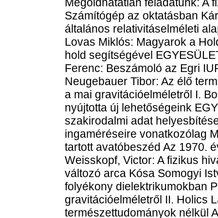
Megoldhatatlan feladatunk: A fi
Számítógép az oktatásban Kár
általános relativitáselméleti al
Lovas Miklós: Magyarok a Holdo
hold segítségével EGYESÜLET
Ferenc: Beszámoló az Egri IUP
Neugebauer Tibor: Az élő term
a mai gravitációelméletről I. 
nyújtotta új lehetőségeink 
szakirodalmi adat helyesbítés
ingaméréseire vonatkozólag M
tartott avatóbeszéd Az 1970. é
Weisskopf, Victor: A fizikus hiv
változó arca Kósa Somogyi Ist
folyékony dielektrikumokban P
gravitációelméletről II. Holics
természettudományok nélkül 