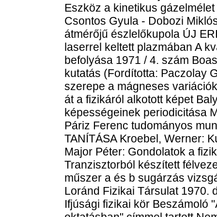
Eszköz a kinetikus gázelmél
Csontos Gyula - Dobozi Miklós
átmérőjű észlelőkupola ÚJ 
laserrel keltett plazmában A 
befolyása 1971 / 4. szám Boas,
kutatás (Fordította: Paczolay 
szerepe a mágneses variációk l
át a fizikáról alkotott képet B
képességeinek periodicitása M
Páriz Ferenc tudományos mun
TANÍTÁSA Kroebel, Werner: Kut
Major Péter: Gondolatok a fiz
Tranzisztorból készített félve
műszer a és b sugárzás vizs
Loránd Fizikai Társulat 1970. 
Ifjúsági fizikai kör Beszámoló "
oktatásban" címmel tartott Ne