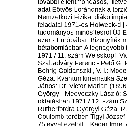
további ellentmondásos, illetv
adat Eötvös Lorándnak a torzió
Nemzetközi Fizikai diákolimpia
feladatai 1971-es Holweck-díj
tudományos minősítésről Ú
ezer - Európában Bizonyíték m
bétabomlásban A legnagyobb 
1971 / 11. szám Weisskopf, Vic
Szabadváry Ferenc - Pető G. Pál
Bohrig Goldanszkij, V. I.: Mo
Géza: Kvantumkinematika Szebe
János: Dr. Victor Marian (18
György - Medveczky László: S
oktatásban 1971 / 12. szám S
Rutherfordra Györgyi Géza: Ru
Coulomb-terében Tigyi József:
75 évvel ezelőtt... Kádár Imre: