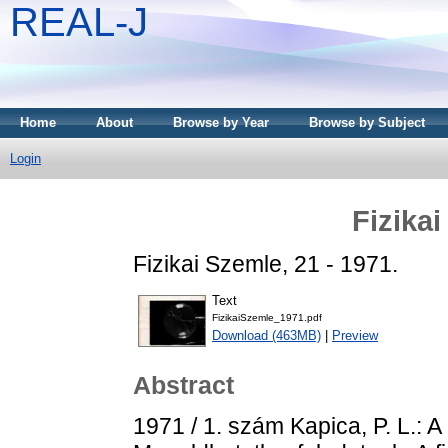
REAL-J
Home
About
Browse by Year
Browse by Subject
Login
Fizika
Fizikai Szemle, 21 - 1971.
Text
FizikaiSzemle_1971.pdf
Download (463MB)
|
Preview
Abstract
1971 / 1. szám Kapica, P. L.: 