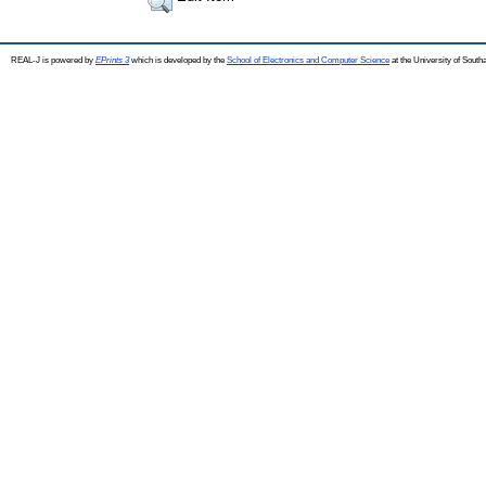
REAL-J is powered by
EPrints 3
which is developed by the
School of Electronics and Computer Science
at the University of Sout