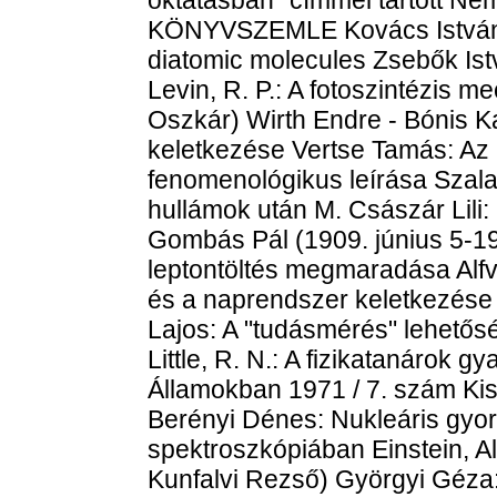
KÖNYVSZEMLE Kovács István: Ro
diatomic molecules Zsebők Ist
Levin, R. P.: A fotoszintézis 
Oszkár) Wirth Endre - Bónis Kat
keletkezése Vertse Tamás: Az
fenomenológikus leírása Szala
hullámok után M. Császár Lili:
Gombás Pál (1909. június 5-1
leptontöltés megmaradása Alfv
és a naprendszer keletkezése
Lajos: A "tudásmérés" lehető
Little, R. N.: A fizikatanárok g
Államokban 1971 / 7. szám Ki
Berényi Dénes: Nukleáris gyo
spektroszkópiában Einstein, Al
Kunfalvi Rezső) Györgyi Géza: