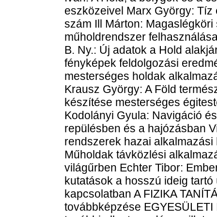
eszközeivel Marx György: Tíz e
szám Ill Márton: Magaslégköri 
műholdrendszer felhasználása
B. Ny.: Új adatok a Hold alakjá
fényképek feldolgozási eredmé
mesterséges holdak alkalmazá
Krausz György: A Föld természe
készítése mesterséges égiteste
Kodolányi Gyula: Navigáció és
repülésben és a hajózásban Vi
rendszerek hazai alkalmazási 
Műholdak távközlési alkalmaz
világűrben Echter Tibor: Embe
kutatások a hosszú ideig tart
kapcsolatban A FIZIKA TANÍTÁ
továbbképzése EGYESÜLETI É