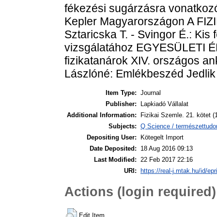
fékezési sugárzásra vonatkoz
Kepler Magyarországon A FIZ
Sztaricska T. - Svingor É.: Kis
vizsgálatához EGYESÜLETI ÉL
fizikatanárok XIV. országos ank
Lászlóné: Emlékbeszéd Jedlik 
Item Type:
Journal
Publisher:
Lapkiadó Vállalat
Additional Information:
Fizikai Szemle. 21. kötet (
Subjects:
Q Science / természettudo
Depositing User:
Kötegelt Import
Date Deposited:
18 Aug 2016 09:13
Last Modified:
22 Feb 2017 22:16
URI:
https://real-j.mtak.hu/id/ep
Actions (login required)
Edit Item