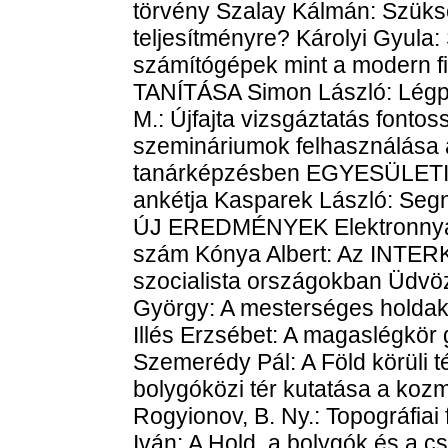
törvény Szalay Kálmán: Szük
teljesítményre? Károlyi Gyula:
számítógépek mint a modern f
TANÍTÁSA Simon László: Légpá
M.: Újfajta vizsgáztatás fonto
szemináriumok felhasználása 
tanárképzésben EGYESÜLETI ÉL
ankétja Kasparek László: Segn
ÚJ EREDMÉNYEK Elektronnyalá
szám Kónya Albert: Az INTE
szocialista országokban Üdvözl
György: A mesterséges holdak
Illés Erzsébet: A magaslégkör
Szemerédy Pál: A Föld körüli 
bolygóközi tér kutatása a koz
Rogyionov, B. Ny.: Topográfia
Iván: A Hold, a bolygók és a cs