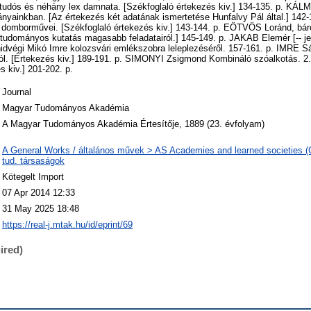
gtudós és néhány lex damnata. [Székfoglaló értekezés kiv.] 134-135. p. KÁL
nyainkban. [Az értekezés két adatának ismertetése Hunfalvy Pál által.] 14
domborművei. [Székfoglaló értekezés kiv.] 143-144. p. EÖTVÖS Loránd, báró 
tudományos kutatás magasabb feladatairól.] 145-149. p. JAKAB Elemér [-- je
idvégi Mikó Imre kolozsvári emlékszobra leleplezéséről. 157-161. p. IMRE S
ról. [Értekezés kiv.] 189-191. p. SIMONYI Zsigmond Kombináló szóalkotás. 2.
s kiv.] 201-202. p.
Journal
Magyar Tudományos Akadémia
A Magyar Tudományos Akadémia Értesítője, 1889 (23. évfolyam)
A General Works / általános művek > AS Academies and learned societies (
tud. társaságok
Kötegelt Import
07 Apr 2014 12:33
31 May 2025 18:48
https://real-j.mtak.hu/id/eprint/69
ired)