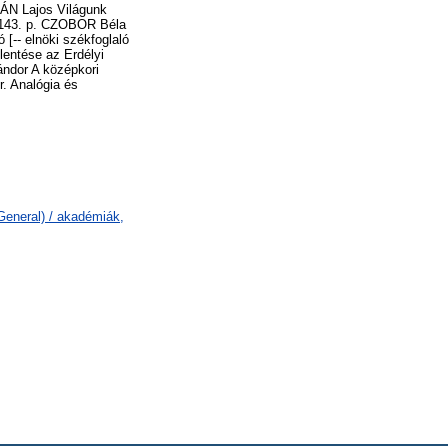
MÁN Lajos Világunk
2-143. p. CZOBOR Béla
[-- elnöki székfoglaló
lentése az Erdélyi
ándor A középkori
r. Analógia és
General) / akadémiák,