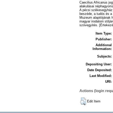
Caecilius Africanus jo
alakulásai néphagyomá
A pécsi székesegyház 
beszéde, a tudós és a 
Muzeum alapitójának h
magyar irodalom stiljá
szóvegyités. [Értekezé
Item Type:
Publisher:
Additional
Information:
Subjects:
Depositing User:
Date Deposited:
Last Modified:
URI:
Actions (login requ
Edit Item