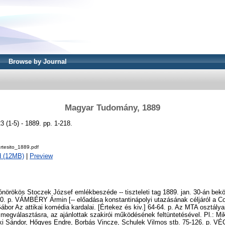
Browse by Journal
Magyar Tudomány, 1889
 (1-5) - 1889. pp. 1-218.
rtesito_1889.pdf
d (12MB)
|
Preview
nörökös Stoczek József emlékbeszéde -- tiszteleti tag 1889. jan. 30-án bek
20. p. VÁMBÉRY Ármin [-- előadása konstantinápolyi utazásának céljáról a C
bor Az attikai komédia kardalai. [Értekez és kiv.] 64-64. p. Az MTA osztályai 
 megválasztásra, az ajánlottak szakirói működésének feltüntetésével. Pl.: M
ki Sándor, Hőgyes Endre, Borbás Vincze, Schulek Vilmos stb. 75-126. p. 