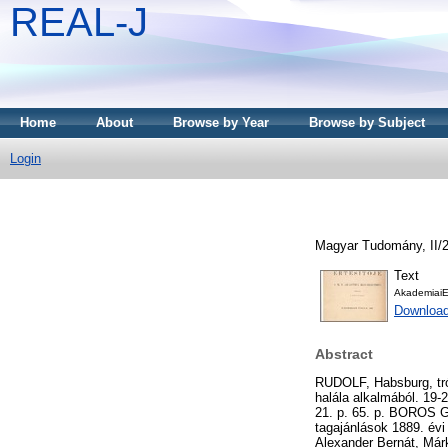
REAL-J
Home
About
Browse by Year
Browse by Subject
Login
Magyar Tudomány, II/23
Text
AkademiaiE
Downloa
Abstract
RUDOLF, Habsburg, tró
halála alkalmából. 19-
21. p. 65. p. BOROS Gá
tagajánlások 1889. évi
Alexander Bernát, Már