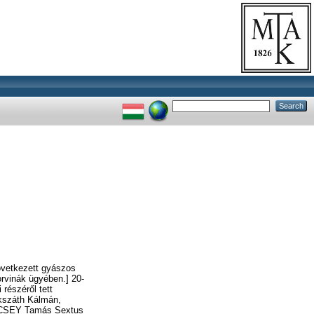
övetkezett gyászos
orvinák ügyében.] 20-
részéről tett
ikszáth Kálmán,
VÉCSEY Tamás Sextus