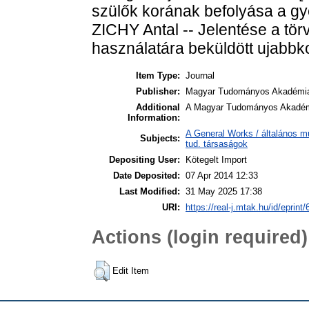
szülők korának befolyása a gy
ZICHY Antal -- Jelentése a tö
használatára beküldött ujabbko
Item Type:
Journal
Publisher:
Magyar Tudományos Akadémi
Additional
A Magyar Tudományos Akadémia
Information:
A General Works / általános m
Subjects:
tud. társaságok
Depositing User:
Kötegelt Import
Date Deposited:
07 Apr 2014 12:33
Last Modified:
31 May 2025 17:38
URI:
https://real-j.mtak.hu/id/eprint/
Actions (login required)
Edit Item