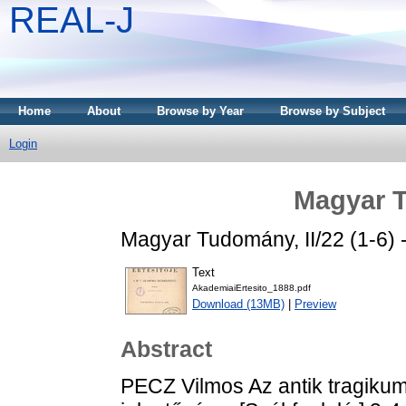
REAL-J
Home
About
Browse by Year
Browse by Subject
Login
Magyar 
Magyar Tudomány, II/22 (1-6) -
Text
AkademiaiErtesito_1888.pdf
Download (13MB)
|
Preview
Abstract
PECZ Vilmos Az antik tragikum