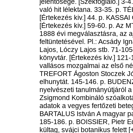
jelentősége. [Székfoglaló.] 3-4
való hit lélektana. 33-35. p. T
[Értekezés kiv.] 44. p. KASSAI
[Értekezés kiv.] 59-60. p. Az M
1888 évi megválasztásra, az a
feltüntetésével. Pl.: Acsády I
Lajos, Lóczy Lajos stb. 71-10
könyvtár. [Értekezés kiv.] 12
vallásos mozgalmai az első nég
TREFORT Ágoston Stoczek Józs
elhunytát. 145-146. p. BUDENZ
nyelvészeti tanulmányútjáról 
Zsigmond Kombináló szóalkotá
adatok a vegyes fertőzeti bet
BARTALUS István A magyar palo
185-186. p. BOISSIER, Pietr 
kültag, svájci botanikus felet