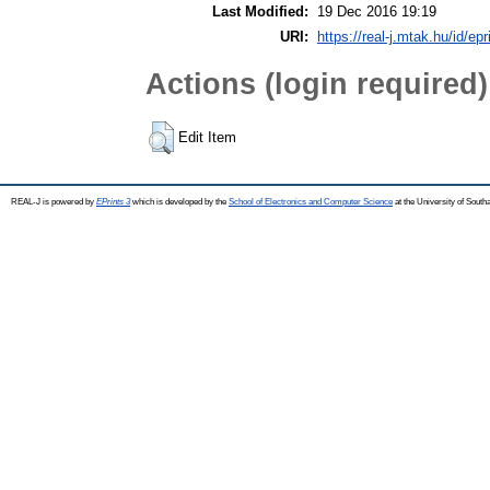
Last Modified:
19 Dec 2016 19:19
URI:
https://real-j.mtak.hu/id/ep
Actions (login required)
Edit Item
REAL-J is powered by
EPrints 3
which is developed by the
School of Electronics and Computer Science
at the University of Sout