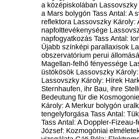
a középiskolában Lassovszky
a Mars bolygón Tass Antal: A 
reflektora Lassovszky Károly: 
napfolttevékenysége Lassovszky
napfogyatkozás Tass Antal: Io
Újabb színképi parallaxisok L
obszervatórium perui állomásá
Magellan-felhő fényessége Las
üstökösök Lassovszky Károly: 
Lassovszky Károly: Hírek Hark
Sternhaufen, ihr Bau, ihre Ste
Bedeutung für die Kosmogonie
Károly: A Merkur bolygón ural
tengelyforgása Tass Antal: Tük
Tass Antal: A Doppler-Fizeau-
József: Kozmogóniai elméletek
vizsgálata Gáti Béla: Elektrom