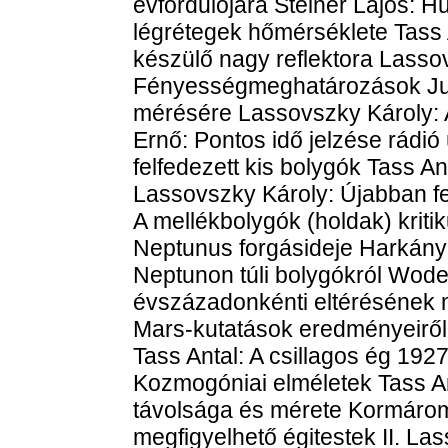
évfordulójára Steiner Lajos: H
légrétegek hőmérséklete Tass A
készülő nagy reflektora Lasso
Fényességmeghatározások Jup
mérésére Lassovszky Károly: A
Ernő: Pontos idő jelzése rádi
felfedezett kis bolygók Tass An
Lassovszky Károly: Újabban f
A mellékbolygók (holdak) kriti
Neptunus forgásideje Harkányi
Neptunon túli bolygókról Wode
évszázadonkénti eltérésének m
Mars-kutatások eredményeiről T
Tass Antal: A csillagos ég 192
Kozmogóniai elméletek Tass Ant
távolsága és mérete Kormárom
megfigyelhető égitestek II. Las