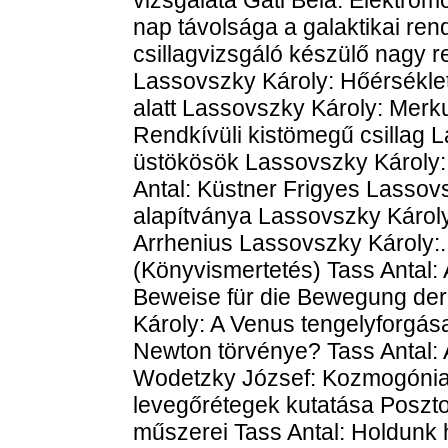
nap távolsága a galaktikai ren
csillagvizsgáló készülő nagy r
Lassovszky Károly: Hőérsékle
alatt Lassovszky Károly: Merk
Rendkívüli kistömegű csillag 
üstökösök Lassovszky Károly: Ú
Antal: Küstner Frigyes Lassov
alapítványa Lassovszky Károly:
Arrhenius Lassovszky Károly:.
(Könyvismertetés) Tass Antal
Beweise für die Bewegung der
Károly: A Venus tengelyforgása
Newton törvénye? Tass Antal: A
Wodetzky József: Kozmogóniai 
levegőrétegek kutatása Poszto
műszerei Tass Antal: Holdunk