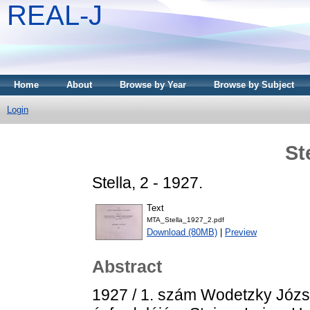
REAL-J
Home
About
Browse by Year
Browse by Subject
Login
St
Stella, 2 - 1927.
Text
MTA_Stella_1927_2.pdf
Download (80MB)
|
Preview
Abstract
1927 / 1. szám Wodetzky Józs