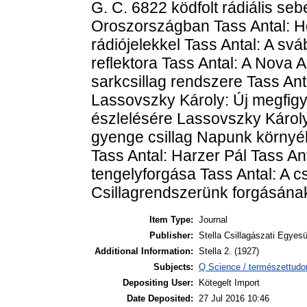
G. C. 6822 ködfolt rádiális se
Oroszországban Tass Antal: 
rádiójelekkel Tass Antal: A sv
reflektora Tass Antal: A Nova A
sarkcsillag rendszere Tass Ant
Lassovszky Károly: Új megfig
észlelésére Lassovszky Károly:
gyenge csillag Napunk környék
Tass Antal: Harzer Pál Tass An
tengelyforgása Tass Antal: A cs
Csillagrendszerünk forgásának
Item Type:
Journal
Publisher:
Stella Csillagászati Egyesü
Additional Information:
Stella 2. (1927)
Subjects:
Q Science / természettudom
Depositing User:
Kötegelt Import
Date Deposited:
27 Jul 2016 10:46