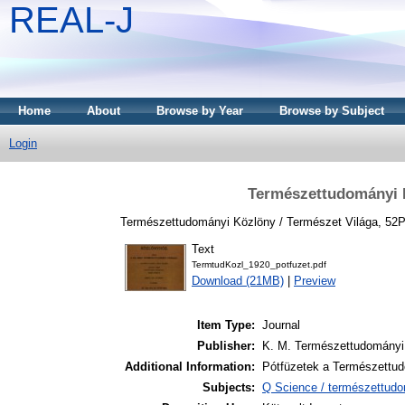
REAL-J
Home
About
Browse by Year
Browse by Subject
Login
Természettudományi K
Természettudományi Közlöny / Természet Világa, 52P
Text
TermtudKozl_1920_potfuzet.pdf
Download (21MB)
|
Preview
Item Type:
Journal
Publisher:
K. M. Természettudományi 
Additional Information:
Pótfüzetek a Természettud
Subjects:
Q Science / természettud