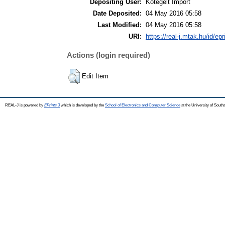
Depositing User:
Kötegelt Import
Date Deposited:
04 May 2016 05:58
Last Modified:
04 May 2016 05:58
URI:
https://real-j.mtak.hu/id/ep
Actions (login required)
Edit Item
REAL-J is powered by
EPrints 3
which is developed by the
School of Electronics and Computer Science
at the University of Sout