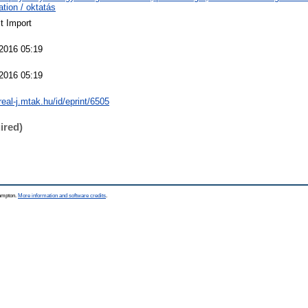
tion / oktatás
t Import
 2016 05:19
 2016 05:19
/real-j.mtak.hu/id/eprint/6505
ired)
hampton.
More information and software credits
.