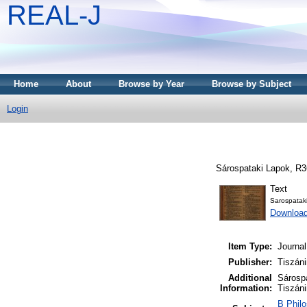
REAL-J
Home
About
Browse by Year
Browse by Subject
Login
Sárospataki Lapok, R3
Text
Sarospatak
Downloa
Item Type:
Journal
Publisher:
Tiszáni
Additional
Sárospa
Information:
Tiszáni
B Philo