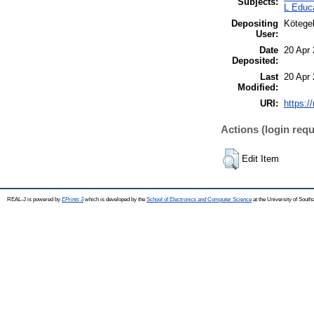
Subjects:
L Educa
Depositing
Kötegel
User:
Date
20 Apr
Deposited:
Last
20 Apr
Modified:
URI:
https:/
Actions (login requ
Edit Item
REAL-J is powered by
EPrints 3
which is developed by the
School of Electronics and Computer Science
at the University of Sout