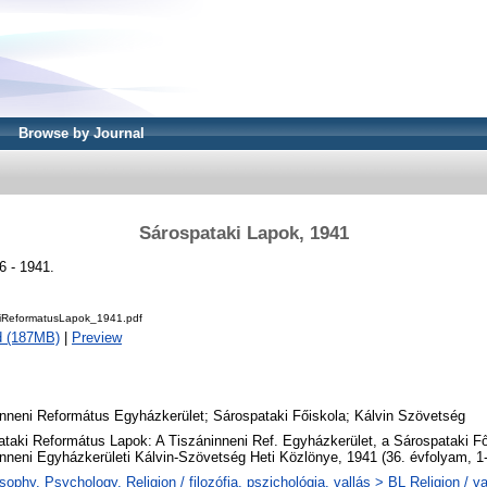
Browse by Journal
Sárospataki Lapok, 1941
6 - 1941.
iReformatusLapok_1941.pdf
d (187MB)
|
Preview
nneni Református Egyházkerület; Sárospataki Főiskola; Kálvin Szövetség
taki Református Lapok: A Tiszáninneni Ref. Egyházkerület, a Sárospataki Fő
nneni Egyházkerületi Kálvin-Szövetség Heti Közlönye, 1941 (36. évfolyam, 1
sophy. Psychology. Religion / filozófia, pszichológia, vallás > BL Religion / va