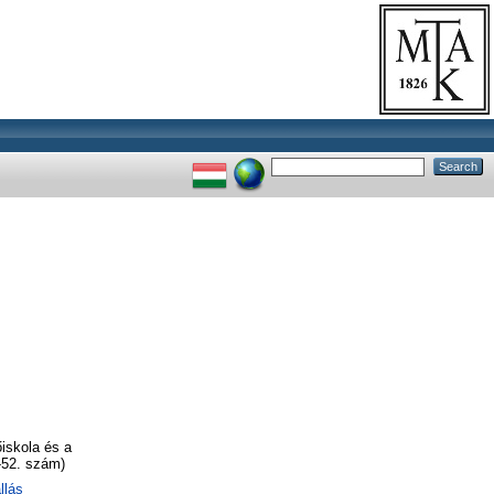
iskola és a
-52. szám)
llás