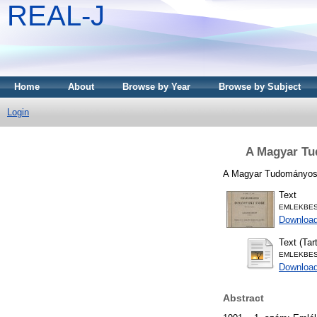
REAL-J
Home
About
Browse by Year
Browse by Subject
Login
A Magyar Tud
A Magyar Tudományos Ak
Text
EMLEKBES
Downloa
Text (Tar
EMLEKBESZ
Download
Abstract