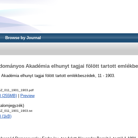
Browse by Journal
ományos Akadémia elhunyt tagjai fölött tartott emlékb
adémia elhunyt tagjai fölött tartott emlékbeszédek, 11 - 1903.
Z_011_1901_1903.pdf
d (255MB)
|
Preview
talomjegyzék)
_011_1901_1903.txt
 (1kB)