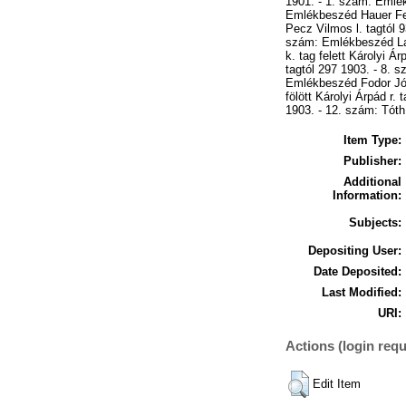
1901. - 1. szám: Emlék
Emlékbeszéd Hauer Fere
Pecz Vilmos l. tagtól 9
szám: Emlékbeszéd Lauf
k. tag felett Károlyi Á
tagtól 297 1903. - 8. 
Emlékbeszéd Fodor Józs
fölött Károlyi Árpád r.
1903. - 12. szám: Tót
Item Type:
Publisher:
Additional
Information:
Subjects:
Depositing User:
Date Deposited:
Last Modified:
URI:
Actions (login requ
Edit Item