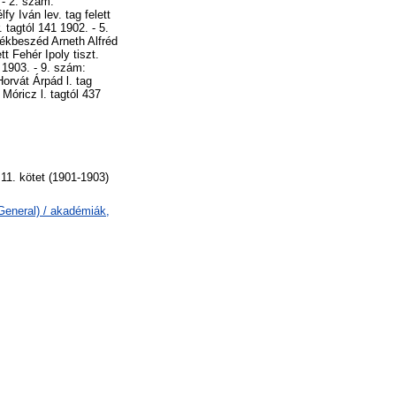
 - 2. szám:
y Iván lev. tag felett
 tagtól 141 1902. - 5.
lékbeszéd Arneth Alfréd
tt Fehér Ipoly tiszt.
 1903. - 9. szám:
orvát Árpád l. tag
 Móricz l. tagtól 437
11. kötet (1901-1903)
General) / akadémiák,