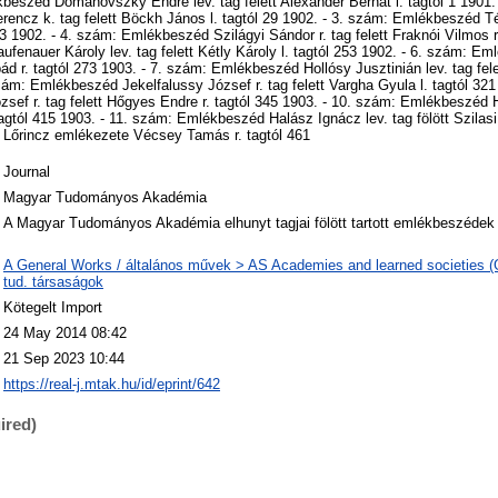
beszéd Domanovszky Endre lev. tag felett Alexander Bernát l. tagtól 1 1901.
ncz k. tag felett Böckh János l. tagtól 29 1902. - 3. szám: Emlékbeszéd Télf
3 1902. - 4. szám: Emlékbeszéd Szilágyi Sándor r. tag felett Fraknói Vilmos r.
enauer Károly lev. tag felett Kétly Károly l. tagtól 253 1902. - 6. szám: Em
rpád r. tagtól 273 1903. - 7. szám: Emlékbeszéd Hollósy Jusztinián lev. tag fele
szám: Emlékbeszéd Jekelfalussy József r. tag felett Vargha Gyula l. tagtól 321
ef r. tag felett Hőgyes Endre r. tagtól 345 1903. - 10. szám: Emlékbeszéd H
 tagtól 415 1903. - 11. szám: Emlékbeszéd Halász Ignácz lev. tag fölött Szilasi
h Lőrincz emlékezete Vécsey Tamás r. tagtól 461
Journal
Magyar Tudományos Akadémia
A Magyar Tudományos Akadémia elhunyt tagjai fölött tartott emlékbeszédek 
A General Works / általános művek > AS Academies and learned societies (
tud. társaságok
Kötegelt Import
24 May 2014 08:42
21 Sep 2023 10:44
https://real-j.mtak.hu/id/eprint/642
ired)