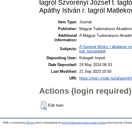
tagról Szvorényi József t. tag
Apáthy István r. tagról Matleko
Item Type:
Journal
Publisher:
Magyar Tudományos Akadémi
Additional
A Magyar Tudományos Akadémia 
Information:
A General Works / általános m
Subjects:
tud. társaságok
Depositing User:
Kötegelt Import
Date Deposited:
24 May 2014 06:53
Last Modified:
21 Sep 2023 10:50
URI:
https://real-j.mtak.hu/id/eprint/
Actions (login required)
Edit Item
REAL-J is powered by
EPrints 3
which is developed by the
School of Electronics and Computer Science
at the University of Sout