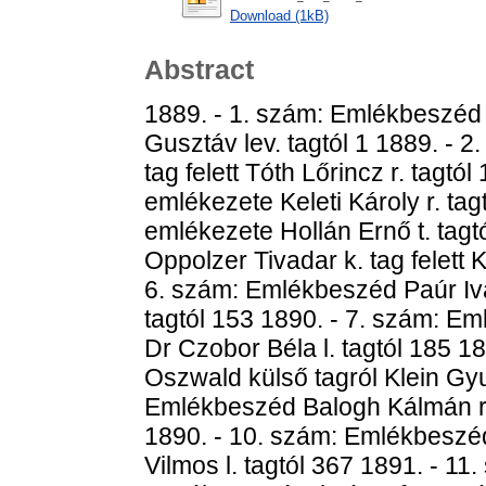
Download (1kB)
Abstract
1889. - 1. szám: Emlékbeszéd P
Gusztáv lev. tagtól 1 1889. - 
tag felett Tóth Lőrincz r. tagt
emlékezete Keleti Károly r. ta
emlékezete Hollán Ernő t. tag
Oppolzer Tivadar k. tag felett K
6. szám: Emlékbeszéd Paúr Iván
tagtól 153 1890. - 7. szám: Em
Dr Czobor Béla l. tagtól 185 
Oszwald külső tagról Klein Gyul
Emlékbeszéd Balogh Kálmán r. 
1890. - 10. szám: Emlékbeszéd
Vilmos l. tagtól 367 1891. - 1