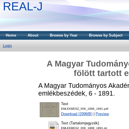
REAL-J
Home
About
Browse by Year
Browse by Subject
Login
A Magyar Tudományo
fölött tartot
A Magyar Tudományos Akadémia e
emlékbeszédek, 6 - 1891.
Text
EMLEKBESZ_006_1889_1891.pdf
Download (299MB)
|
Preview
Text (Tartalomjegyzék)
EMLEKBESZ_006_1889_1891.txt