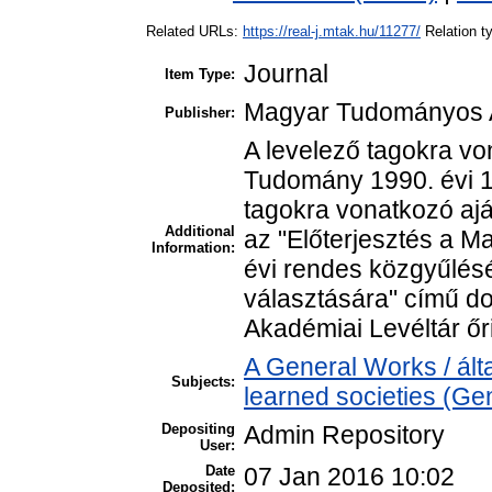
Related URLs:
https://real-j.mtak.hu/11277/
Relation 
Journal
Item Type:
Magyar Tudományos 
Publisher:
A levelező tagokra v
Tudomány 1990. évi 1
tagokra vonatkozó ajá
Additional
az "Előterjesztés a 
Information:
évi rendes közgyűlésé
választására" című d
Akadémiai Levéltár őr
A General Works / ál
Subjects:
learned societies (Ge
Depositing
Admin Repository
User:
Date
07 Jan 2016 10:02
Deposited: