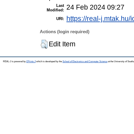
Last
24 Feb 2024 09:27
Modified:
https://real-j.mtak.hu/
URI:
Actions (login required)
Edit Item
REAL-J is powered by
EPrints 3
which is developed by the
School of Electronics and Computer Science
at the University of Sout