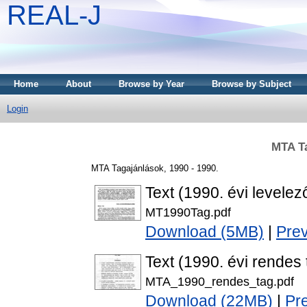
REAL-J
Home
About
Browse by Year
Browse by Subject
Login
MTA Ta
MTA Tagajánlások, 1990 - 1990.
Text (1990. évi levelez
MT1990Tag.pdf
Download (5MB)
|
Pre
Text (1990. évi rendes
MTA_1990_rendes_tag.pdf
Download (22MB)
|
Pr