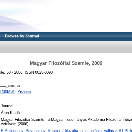
Browse by Journal
Magyar Filozófiai Szemle, 2006
mle, 50 - 2006. ISSN 0025-0090
zemle_2006.pdf
d (30MB)
|
Preview
Journal
Áron Kiadó
Magyar Filozófiai Szemle : a Magyar Tudományos Akadémia Filozófiai Intézet
évfolyam (2006)
B Philosophy. Psychology. Religion / filozófia, pszichológia, vallás > B1 Phi