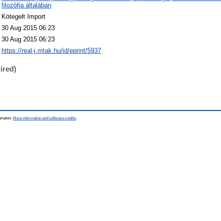
filozófia általában
Kötegelt Import
30 Aug 2015 06:23
30 Aug 2015 06:23
https://real-j.mtak.hu/id/eprint/5937
ired)
hampton.
More information and software credits
.