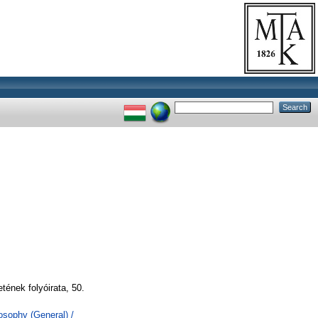
ének folyóirata, 50.
losophy (General) /