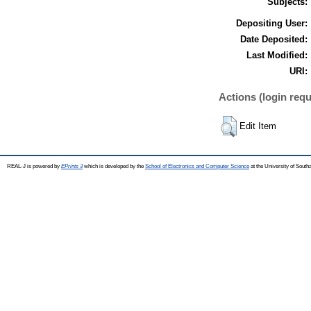
Subjects:
Depositing User:
Date Deposited:
Last Modified:
URI:
Actions (login requ
Edit Item
REAL-J is powered by
EPrints 3
which is developed by the
School of Electronics and Computer Science
at the University of Sout