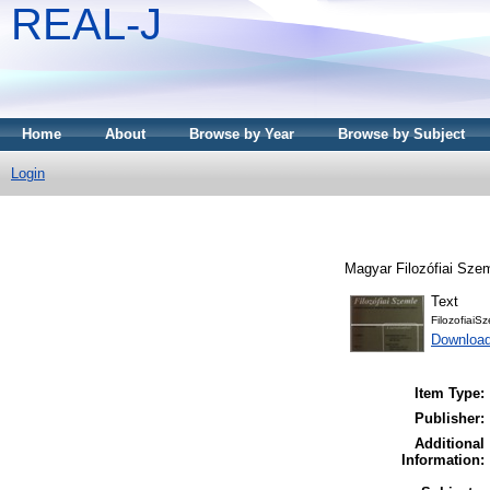
REAL-J
Home
About
Browse by Year
Browse by Subject
Login
Magyar Filozófiai Sze
Text
FilozofiaiS
Downloa
Item Type:
Publisher:
Additional
Information: