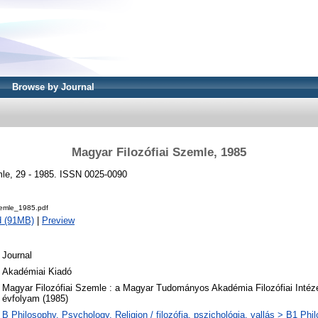
Browse by Journal
Magyar Filozófiai Szemle, 1985
mle, 29 - 1985. ISSN 0025-0090
zemle_1985.pdf
d (91MB)
|
Preview
Journal
Akadémiai Kiadó
Magyar Filozófiai Szemle : a Magyar Tudományos Akadémia Filozófiai Intézet
évfolyam (1985)
B Philosophy. Psychology. Religion / filozófia, pszichológia, vallás > B1 Phi