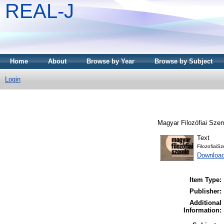
REAL-J
Home
About
Browse by Year
Browse by Subject
Login
Magyar Filozófiai Sze
Text
FilozofiaiS
Downloa
Item Type:
Publisher:
Additional
Information: