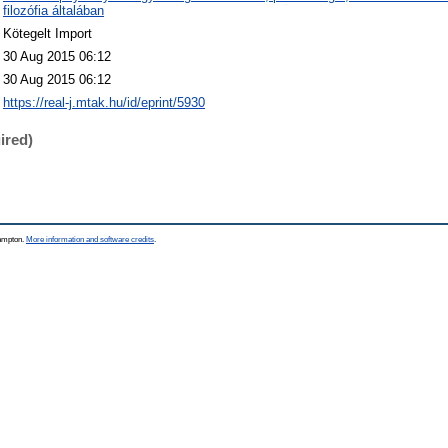
filozófia általában
Kötegelt Import
30 Aug 2015 06:12
30 Aug 2015 06:12
https://real-j.mtak.hu/id/eprint/5930
ired)
hampton.
More information and software credits
.