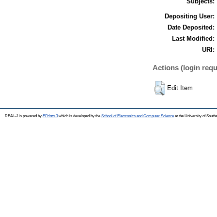
Subjects:
Depositing User:
Date Deposited:
Last Modified:
URI:
Actions (login requ
Edit Item
REAL-J is powered by
EPrints 3
which is developed by the
School of Electronics and Computer Science
at the University of Sout