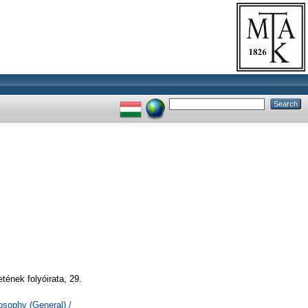
ének folyóirata, 29.
losophy (General) /