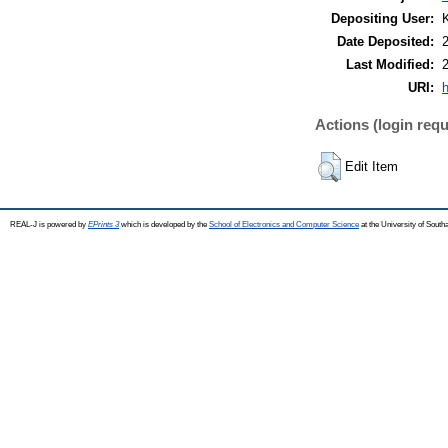
Depositing User:
K
Date Deposited:
Last Modified:
URI:
h
Actions (login requ
Edit Item
REAL-J is powered by
EPrints 3
which is developed by the
School of Electronics and Computer Science
at the University of Sout