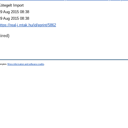
ötegelt Import
29 Aug 2015 08:38
29 Aug 2015 08:38
ttps://real-j.mtak.hu/id/eprint/5862
ired)
hampton.
More information and software credits
.