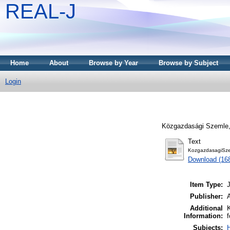
REAL-J
Home
About
Browse by Year
Browse by Subject
Login
Közgazdasági Szemle, 
Text
KozgazdasagiSz
Download (16
Item Type:
J
Publisher:
Additional
Information:
f
Subjects: