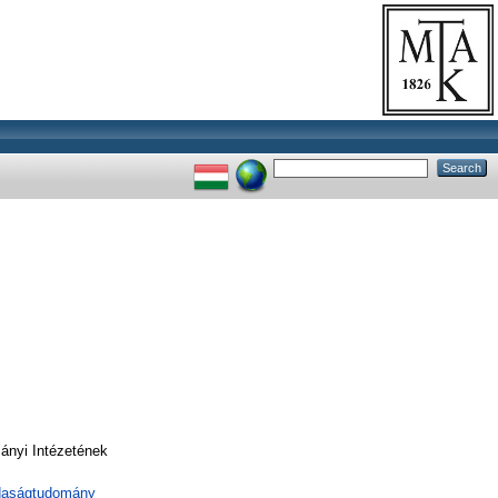
nyi Intézetének
zdaságtudomány