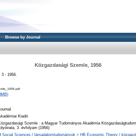
Browse by Journal
Közgazdasági Szemle, 1956
3 - 1956.
emle_1956.pdf
8MB)
ournal
Akadémiai Kiadó
Közgazdasági Szemle : a Magyar Tudományos Akadémia Közgazdaságtudomá
olyóirata, 3. évfolyam (1956)
H Social Sciences / társadalomtudományok > HB Economic Theory / közga