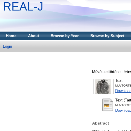
REAL-J
Home
About
Browse by Year
Browse by Subject
Login
Művészettörténeti értes
Text
MUVTORTE
Downloa
Text (Tar
MUVTORTER
Download
Abstract