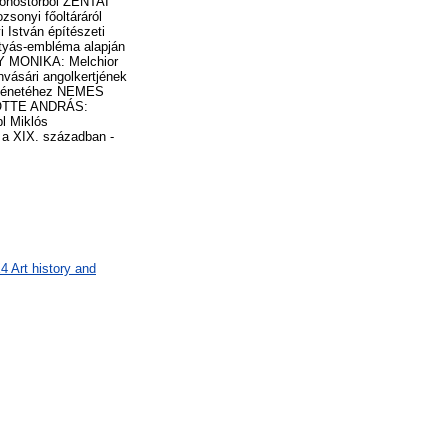
monostorból ZENTAI
onyi főoltáráról
 István építészeti
tyás-embléma alapján
KY MONIKA: Melchior
vásári angolkertjének
örténetéhez NEMES
ROTTE ANDRÁS:
l Miklós
a XIX. században -
 Art history and