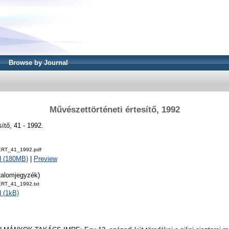
Browse by Journal
Művészettörténeti értesítő, 1992
ítő, 41 - 1992.
RT_41_1992.pdf
d (180MB)
|
Preview
talomjegyzék)
T_41_1992.txt
 (1kB)