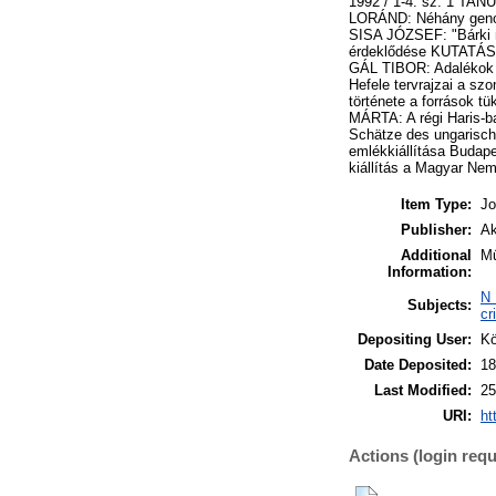
1992 / 1-4. sz. 1 TAN
LORÁND: Néhány genov
SISA JÓZSEF: "Bárki mi
érdeklődése KUTATÁS 
GÁL TIBOR: Adalékok a
Hefele tervrajzai a s
története a források
MÁRTA: A régi Hari
Schätze des ungarisch
emlékkiállítása Buda
kiállítás a Magyar Nem
Item Type:
Jo
Publisher:
Ak
Additional
Mű
Information:
N 
Subjects:
cr
Depositing User:
Kö
Date Deposited:
18
Last Modified:
25
URI:
ht
Actions (login requ