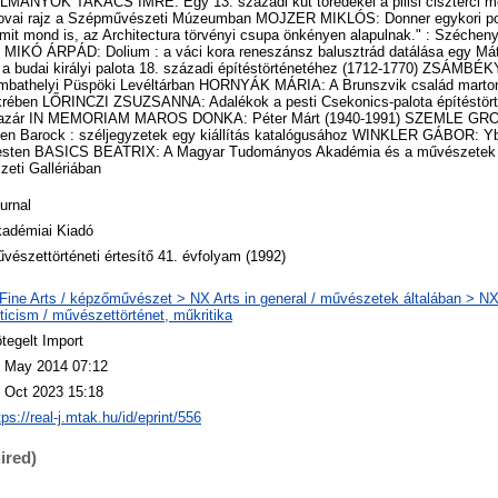
ULMÁNYOK TAKÁCS IMRE: Egy 13. századi kút töredékei a pilisi ciszterci 
ai rajz a Szépművészeti Múzeumban MOJZER MIKLÓS: Donner egykori pozs
t mond is, az Architectura törvényi csupa önkényen alapulnak." : Széchenyi
MIKÓ ÁRPÁD: Dolium : a váci kora reneszánsz balusztrád datálása egy Má
 budai királyi palota 18. századi építéstörténetéhez (1712-1770) ZSÁMBÉ
zombathelyi Püspöki Levéltárban HORNYÁK MÁRIA: A Brunszvik család marton
 tükrében LŐRINCZI ZSUZSANNA: Adalékok a pesti Csekonics-palota építést
s-bazár IN MEMORIAM MAROS DONKA: Péter Márt (1940-1991) SZEMLE G
en Barock : széljegyzetek egy kiállítás katalógusához WINKLER GÁBOR: Yb
pesten BASICS BEATRIX: A Magyar Tudományos Akadémia és a művészetek 
zeti Gallériában
urnal
adémiai Kiadó
vészettörténeti értesítő 41. évfolyam (1992)
Fine Arts / képzőművészet > NX Arts in general / művészetek általában > NX4
iticism / művészettörténet, műkritika
tegelt Import
 May 2014 07:12
 Oct 2023 15:18
tps://real-j.mtak.hu/id/eprint/556
ired)