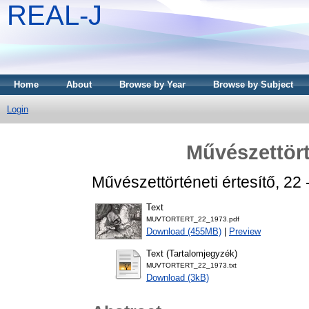
REAL-J
Home
About
Browse by Year
Browse by Subject
Login
Művészettört
Művészettörténeti értesítő, 22 
Text
MUVTORTERT_22_1973.pdf
Download (455MB)
|
Preview
Text (Tartalomjegyzék)
MUVTORTERT_22_1973.txt
Download (3kB)