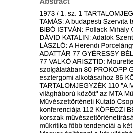
Abstract
1973 / 1. sz. 1 TARTALOM
TAMÁS: A budapesti Szervita t
BIBÓ ISTVÁN: Pollack Mihály
DÁVID KATALIN: Adatok Szent
LÁSZLÓ: A Herendi Porcelángyá
ADATTÁR 77 GYÉRESSY BÉLA: 
77 VALKÓ ARISZTID: Mourette
szolgálatában 80 PROKOPP GY
esztergomi alkotásaihoz 86 
TARTALOMJEGYZÉK 110 "A Ma
világháború között" az MTA Mű
Művészettörténeti Kutató Csop
konferenciája 112 KÖPECZI B
korszak művészettörténetírá
műkritika főbb tendenciái a k