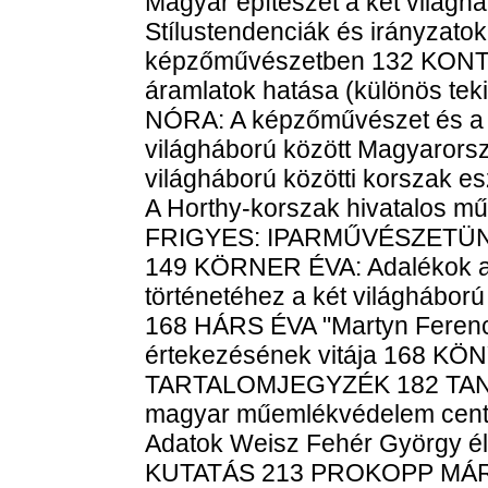
Magyar építészet a két világ
Stílustendenciák és irányzatok
képzőművészetben 132 KONTHA
áramlatok hatása (különös tek
NÓRA: A képzőművészet és a
világháború között Magyaror
világháború közötti korszak 
A Horthy-korszak hivatalos m
FRIGYES: IPARMŰVÉSZETÜ
149 KÖRNER ÉVA: Adalékok a
történetéhez a két világhábor
168 HÁRS ÉVA "Martyn Ferenc
értekezésének vitája 168 KÖ
TARTALOMJEGYZÉK 182 TAN
magyar műemlékvédelem cen
Adatok Weisz Fehér György é
KUTATÁS 213 PROKOPP MÁRIA: