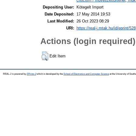
criticism / művészettörténet, műkr
Depositing User:
Kötegelt Import
Date Deposited:
17 May 2014 19:53
Last Modified:
26 Oct 2023 08:29
URI:
https://real-j.mtak.hu/id/eprint/528
Actions (login required)
Edit Item
REAL-J is powered by
EPrints 3
which is developed by the
School of Electronics and Computer Science
at the University of Sout