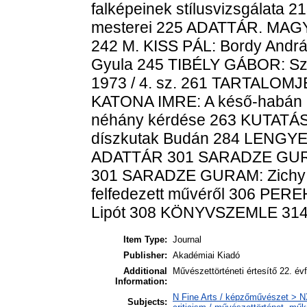
falképeinek stílusvizsgálata
mesterei 225 ADATTÁR. M
242 M. KISS PÁL: Bordy And
Gyula 245 TIBÉLY GÁBOR: Sz
1973 / 4. sz. 261 TARTAL
KATONA IMRE: A késő-habán ke
néhány kérdése 263 KUTATÁ
díszkutak Budán 284 LENGYEL
ADATTÁR 301 SARADZE GURAM
301 SARADZE GURAM: Zichy Mi
felfedezett művéről 306 PER
Lipót 308 KÖNYVSZEMLE 31
Item Type:
Journal
Publisher:
Akadémiai Kiadó
Additional
Művészettörténeti értesítő 22. év
Information:
N Fine Arts / képzőművészet > NX
Subjects: