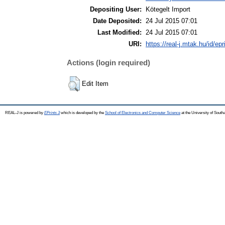
Depositing User:
Kötegelt Import
Date Deposited:
24 Jul 2015 07:01
Last Modified:
24 Jul 2015 07:01
URI:
https://real-j.mtak.hu/id/ep
Actions (login required)
Edit Item
REAL-J is powered by
EPrints 3
which is developed by the
School of Electronics and Computer Science
at the University of Sout