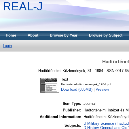
REAL-J
Home
About
Browse by Year
Browse by Subject
Login
Hadtörténe
Hadtörténelmi Közlemények, 31 - 1984. ISSN 0017-6
Text
HadtortenelmiKozlemenyek_1984.pdf
Download (885MB)
|
Preview
Item Type:
Journal
Publisher:
Hadtörténelmi Intézet és
Additional Information:
Hadtörténelmi Közlemények
U Military Science / hadtu
Subjects:
D History General and Old W