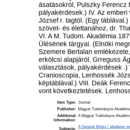
ásatásokról, Pulszky Ferencz t.
pályakérdések.) IV. Az emberi
József r. tagtól. (Egy táblával
szövet- és élettanához, dr. Tha
VI. A M. Tudom. Akadémia 1875
Ülésének tárgyai. (Elnöki megny
Szemere Bertalan emlékezete, H
erkölcsi alapjáról, Grreguss Ágo
választások, pályakérdések .)
Cranioscopia, Lenhossék József
képtáblával.) VIII. Deák Fere
vont következtetések. Lenhossé
Item Type:
Journal
Publisher:
Magyar Tudományos Akadémi
Additional
A Magyar Tudmányos Akadémia
Information:
A General Works / általános m
Subjects: