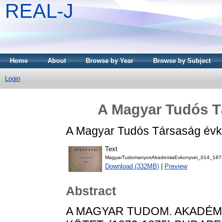
REAL-J
Home
About
Browse by Year
Browse by Subject
Login
A Magyar Tudós T
A Magyar Tudós Társaság évkö
Text
MagyarTudomanyosAkademiaEvkonyvei_014_1873
Download (332MB)
|
Preview
Abstract
A MAGYAR TUDOM. AKADÉMI