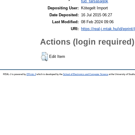
tud. társaságok
Depositing User:
Kötegelt Import
Date Deposited:
16 Jul 2015 06:27
Last Modified:
08 Feb 2024 09:06
URI:
https://real-j.mtak.hu/id/eprint
Actions (login required)
Edit Item
REAL-J is powered by
EPrints 3
which is developed by the
School of Electronics and Computer Science
at the University of Sout