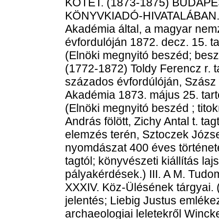
KÖTET. (1873-1875) BUDAPE
KÖNYVKIADÓ-HIVATALÁBAN. 1
Akadémia által, a magyar nemz
évfordulóján 1872. decz. 15. t
(Elnöki megnyitó beszéd; besz
(1772-1872) Toldy Ferencz r. t
százados évfordúlóján, Szász Ká
Akadémia 1873. május 25. tart
(Elnöki megnyitó beszéd ; tito
András fölött, Zichy Antal t. t
elemzés terén, Sztoczek József 
nyomdászat 400 éves történet
tagtól; könyvészeti kiállítás la
pályakérdések.) III. A M. Tudo
XXXIV. Köz-Ülésének tárgyai. (
jelentés; Liebig Justus emlékez
archaeologiai leletekről Winck