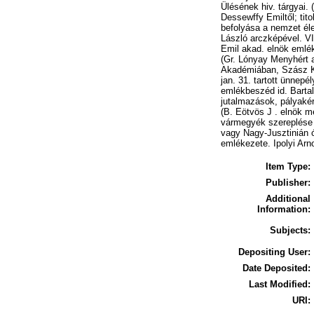
Ülésének hiv. tárgyai.
Dessewffy Emiltől; tit
befolyása a nemzet éle
László arczképével. VI
Emil akad. elnök emlék
(Gr. Lónyay Menyhért 
Akadémiában, Szász Kár
jan. 31. tartott ünnepé
emlékbeszéd id. Bartal
jutalmazások, pályakér
(B. Eötvös J . elnök me
vármegyék szereplése 
vagy Nagy-Jusztinián ór
emlékezete. Ipolyi Arno
Item Type:
Publisher:
Additional
Information:
Subjects:
Depositing User:
Date Deposited:
Last Modified:
URI: