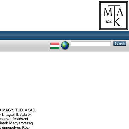
 MAGY. TUD. AKAD.
 tagtól II. Adalék
i magyar festészet
ő adatok Magyarország
tt ünnepélyes Köz-