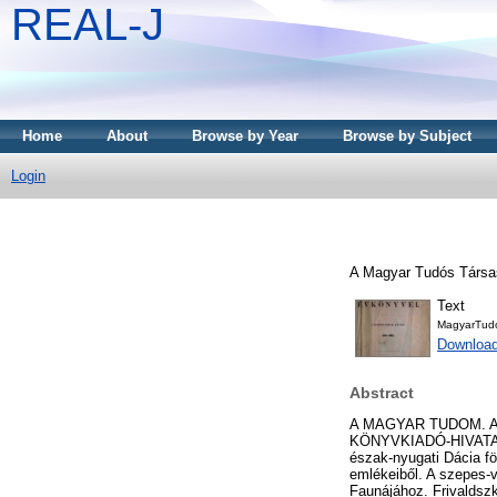
REAL-J
Home
About
Browse by Year
Browse by Subject
Login
A Magyar Tudós Társas
Text
MagyarTud
Downloa
Abstract
A MAGYAR TUDOM. A
KÖNYVKIADÓ-HIVATALÁB
észak-nyugati Dácia föl
emlékeiből. A szepes-vá
Faunájához. Frivaldszk