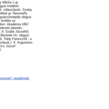
y Miklós s gr
agyar irodalom
ek, választások. Szalay
 Néhai gr. Dessewffy
 gyászünnepély tárgyai.
l emléke az
Tudom. Akadémia 1867.
toknoki jelentés ;
. 9. Szabó Józseftől;
lésének hiv. tárgyai.
t, Toldy Ferencztől ; a
ztások.). X. Augusteon
vics József
l.
General) / akadémiák,