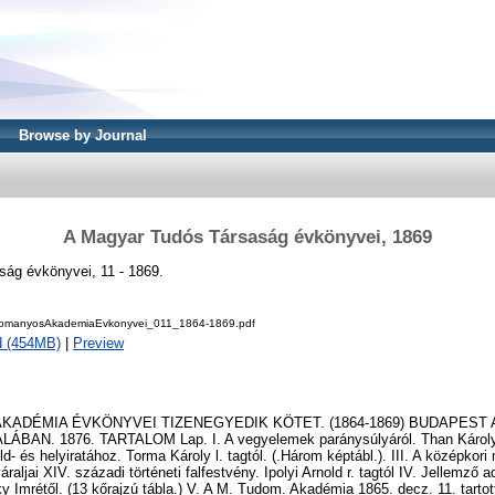
Browse by Journal
A Magyar Tudós Társaság évkönyvei, 1869
ág évkönyvei, 11 - 1869.
omanyosAkademiaEvkonyvei_011_1864-1869.pdf
d (454MB)
|
Preview
KADÉMIA ÉVKÖNYVEI TIZENEGYEDIK KÖTET. (1864-1869) BUDAPEST A
AN. 1876. TARTALOM Lap. I. A vegyelemek paránysúlyáról. Than Károly t.
d- és helyiratához. Torma Károly l. tagtól. (.Három képtábl.). III. A középkor
raljai XIV. századi történeti falfestvény. Ipolyi Arnold r. tagtól IV. Jellemz
y Imrétől. (13 kőrajzú tábla.) V. A M. Tudom. Akadémia 1865. decz. 11. tarto