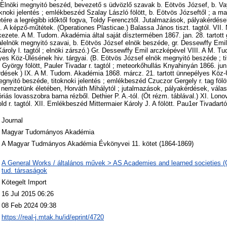
 (Elnöki megnyitó beszéd, bevezető s üdvözlő szavak b. Eötvös József, b. Va
oknoki jelentés ; emlékbeszéd Szalay László fölött, b. Eötvös Józseftől ; a m
tére a legrégibb időktől fogva, Toldy Ferencztől. Jutalmazások, pályakérdés
. A képző-műtétek. (Operationes Plasticae.) Balassa János tiszt. tagtól. VII.
ezete. A M. Tudom. Akadémia által saját dísztermében 1867. jan. 28. tartott
alelnök megnyitó szavai, b. Eötvös József elnök beszéde, gr. Dessewffy Emi
oly l. tagtól ; elnöki zárszó.) Gr. Dessewffy Emil arczképével VIII. A M. 
lyes Köz-Ülésének hiv. tárgyai. (B. Eötvös József elnök megnyitó beszéde ; ti
 György fölött, Pauler Tivadar r. tagtól ; meteorkőhullás Knyahinyán 1866. jun
dések ) IX. A M. Tudom. Akadémia 1868. márcz. 21. tartott ünnepélyes Köz-Ü
gnyitó beszéde, titoknoki jelentés ; emlékbeszéd Czuczor Gergely r. tag fölöt
nemzetünk életében, Horváth Mihálytól ; jutalmazások, pályakérdések, válas
iás lovasszobra barna rézből. Dethier P. A.-tól. (Öt rézm. táblával.) XI. Lono
ld r. tagtól. XII. Emlékbeszéd Mittermaier Károly J. A fölött. Pau1er Tivadartó
Journal
Magyar Tudományos Akadémia
A Magyar Tudmányos Akadémia Évkönyvei 11. kötet (1864-1869)
A General Works / általános művek > AS Academies and learned societies (
tud. társaságok
Kötegelt Import
16 Jul 2015 06:26
08 Feb 2024 09:38
https://real-j.mtak.hu/id/eprint/4720