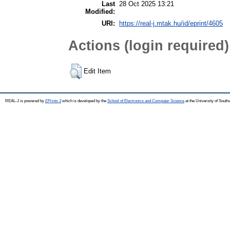
Last
28 Oct 2025 13:21
Modified:
URI:
https://real-j.mtak.hu/id/eprint/4605
Actions (login required)
Edit Item
REAL-J is powered by
EPrints 3
which is developed by the
School of Electronics and Computer Science
at the University of Sout