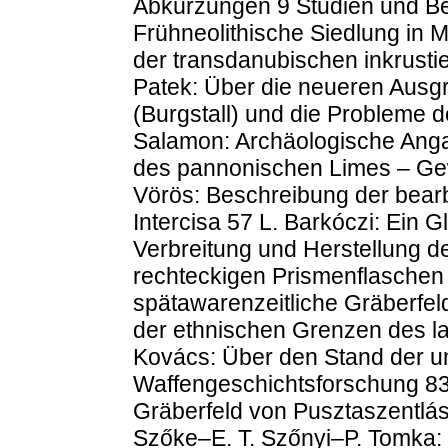
Abkürzungen 9 Studien und Ber
Frühneolithische Siedlung in 
der transdanubischen inkrusti
Patek: Über die neueren Ausg
(Burgstall) und die Probleme 
Salamon: Archäologische Ang
des pannonischen Limes – Gewe
Vörös: Beschreibung der bear
Intercisa 57 L. Barkóczi: Ein
Verbreitung und Herstellung de
rechteckigen Prismenflaschen
spätawarenzeitliche Gräberfeld
der ethnischen Grenzen des 
Kovács: Über den Stand der u
Waffengeschichtsforschung 83
Gräberfeld von Pusztaszentlás
Szőke–E. T. Szőnyi–P. Tomka: