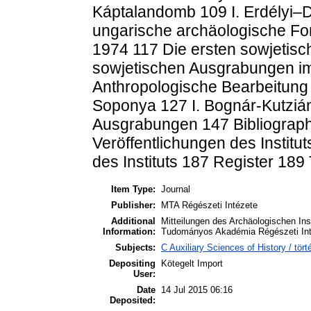
Káptalandomb 109 I. Erdélyi–
ungarische archäologische Fo
1974 117 Die ersten sowjetisc
sowjetischen Ausgrabungen im 
Anthropologische Bearbeitung
Soponya 127 I. Bognár-Kutziá
Ausgrabungen 147 Bibliograph
Veröffentlichungen des Institu
des Instituts 187 Register 189 
Item Type:
Journal
Publisher:
MTA Régészeti Intézete
Additional
Mitteilungen des Archäologischen In
Information:
Tudományos Akadémia Régészeti Int
Subjects:
C Auxiliary Sciences of History / tö
Depositing
Kötegelt Import
User:
Date
14 Jul 2015 06:16
Deposited: