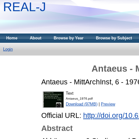
REAL-J
Home
About
Browse by Year
Browse by Subject
Login
Antaeus - 
Antaeus - MittArchInst, 6 - 197
Text
Antaeus_1976.pdf
Download (97MB)
|
Preview
Official URL:
http://doi.org/10
Abstract