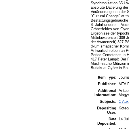
Synchronisation 65 Uwe
absolute Datierung de
Veränderungen in der S
"Cultural Change" at t
Bestattungsgebräuche 
8. Jahrhunderts – Vers
Gräberfeldes von Gyene
Ergebnisse der typochr
Mittelawarenzeit 309 J
der Awarenzeit) 327 P
(Numismatischer Komme
Antwortschreiben an P
Period Cemeteries in 
417 Péter Langó: Der 
Muslimische Münzen im
Burials at Györe in So
Item Type:
Journa
Publisher:
MTA R
Additional
Antae
Information:
Magya
Subjects:
C Auxi
Depositing
Kötege
User:
Date
14 Ju
Deposited: