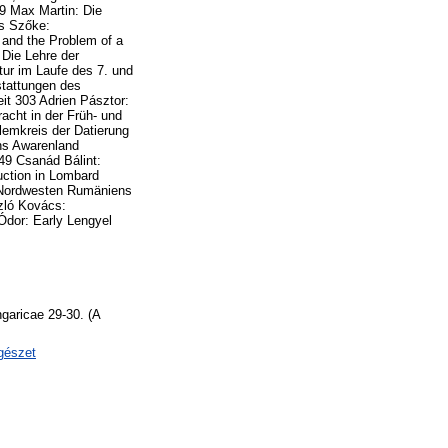
9 Max Martin: Die
ós Szőke:
 and the Problem of a
 Die Lehre der
ur im Laufe des 7. und
stattungen des
it 303 Adrien Pásztor:
acht in der Früh- und
lemkreis der Datierung
ns Awarenland
49 Csanád Bálint:
uction in Lombard
 Nordwesten Rumäniens
zló Kovács:
dor: Early Lengyel
garicae 29-30. (A
égészet