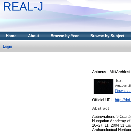
REAL-J
Home
About
Browse by Year
Browse by Subject
Login
Antaeus - MittArchInst
Text
Antaeus_2
Downloa
Official URL:
http://do
Abstract
Abbreviations 9 Csanád
Hungarian Academy of 
26–27. 11. 2004 31 Csa
Archaeological Heritag