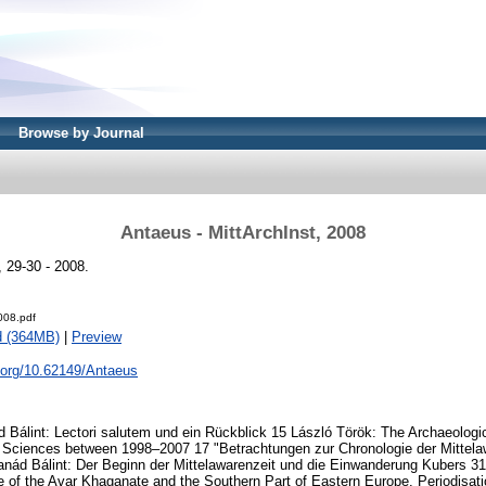
Browse by Journal
Antaeus - MittArchInst, 2008
, 29-30 - 2008.
008.pdf
d (364MB)
|
Preview
i.org/10.62149/Antaeus
 Bálint: Lectori salutem und ein Rückblick 15 László Török: The Archaeologica
Sciences between 1998–2007 17 "Betrachtungen zur Chronologie der Mittela
nád Bálint: Der Beginn der Mittelawarenzeit und die Einwanderung Kubers 31
e of the Avar Khaganate and the Southern Part of Eastern Europe. Periodisati