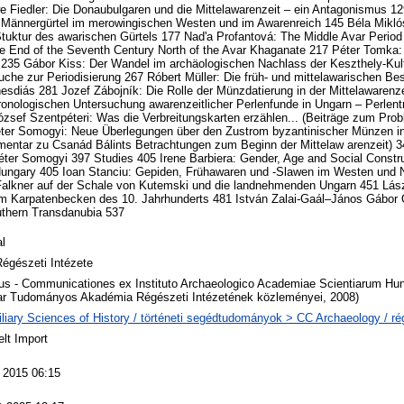
 Fiedler: Die Donaubulgaren und die Mittelawarenzeit – ein Antagonismus 12
r Männergürtel im merowingischen Westen und im Awarenreich 145 Béla Mikl
tuktur des awarischen Gürtels 177 Nad'a Profantová: The Middle Avar Period
he End of the Seventh Century North of the Avar Khaganate 217 Péter Tomka:
235 Gábor Kiss: Der Wandel im archäologischen Nachlass der Keszthely-Kult
uche zur Periodisierung 267 Róbert Müller: Die früh- und mittelawarischen Be
sdiás 281 Jozef Zábojník: Die Rolle der Münzdatierung in der Mittelawarenze
onologischen Untersuchung awarenzeitlicher Perlenfunde in Ungarn – Perlentr
ózsef Szentpéteri: Was die Verbreitungskarten erzählen... (Beiträge zum Prob
éter Somogyi: Neue Überlegungen über den Zustrom byzantinischer Münzen i
ntar zu Csanád Bálints Betrachtungen zum Beginn der Mittelaw arenzeit) 3
éter Somogyi 397 Studies 405 Irene Barbiera: Gender, Age and Social Constr
Hungary 405 Ioan Stanciu: Gepiden, Frühawaren und -Slawen im Westen und
Falkner auf der Schale von Kutemski und die landnehmenden Ungarn 451 Lás
 Karpatenbecken des 10. Jahrhunderts 481 István Zalai-Gaál–János Gábor Ó
uthern Transdanubia 537
l
égészeti Intézete
us - Communicationes ex Instituto Archaeologico Academiae Scientiarum Hun
r Tudományos Akadémia Régészeti Intézetének közleményei, 2008)
liary Sciences of History / történeti segédtudományok > CC Archaeology / r
lt Import
l 2015 06:15