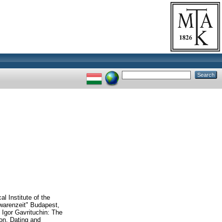
l Institute of the
warenzeit" Budapest,
 Igor Gavrituchin: The
on, Dating and